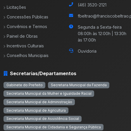
(46) 3520-2121
Licitações
fbeltrao@franciscobeltrao.p
Concessões Públicas
Convênios e Termos
Segunda a Sexta-feira
08:00h às 12:00h | 13:30h
Painel de Obras
às 17:00h
Incentivos Culturais
Ouvidoria
Conselhos Municipais
Secretarias/Departamentos
Gabinete do Prefeito
Secretaria Municipal da Fazenda
Secretaria Municipal da Mulher e Igualdade Racial
Secretaria Municipal de Administração
Secretaria Municipal de Agricultura
Secretaria Municipal de Assistência Social
Secretaria Municipal de Cidadania e Segurança Pública