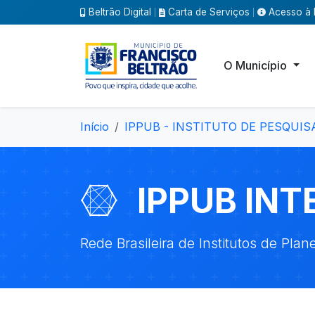
Beltrão Digital
Carta de Serviços
Acesso à 
|
|
O Município
Início
IPPUB - INSTITUTO DE PESQU
IPPUB INT
Rede Brasileira de Institutos de Pla