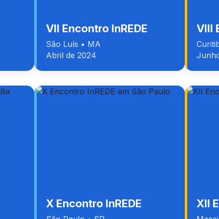
VII Encontro InREDE
VIII
São Luís • MA
Curit
Abril de 2024
Junho
X Encontro InREDE
XII 