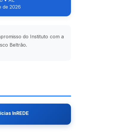
ó • AL
 de 2026
promisso do Instituto com a
sco Beltrão.
ícias InREDE