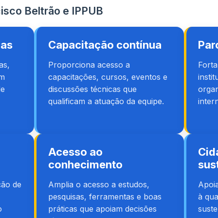
cisco Beltrão e IPPUB
ias
Capacitação contínua
Par
as,
Proporciona acesso a
Fort
om
capacitações, cursos, eventos e
insti
de
discussões técnicas que
organ
qualificam a atuação da equipe.
inter
Acesso ao
Cid
conhecimento
sus
ção de
Amplia o acesso a estudos,
Apoia
pesquisas, ferramentas e boas
à qua
o
práticas que apoiam decisões
suste