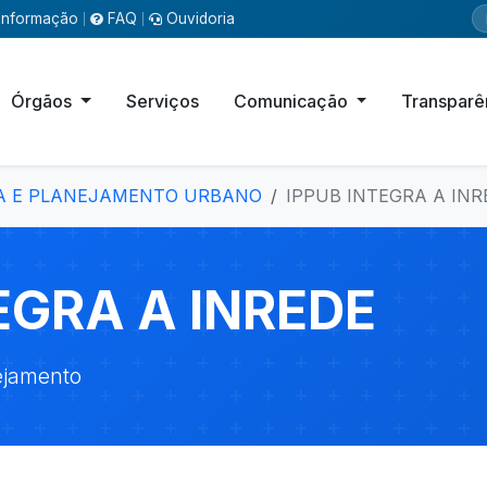
Informação
FAQ
Ouvidoria
|
|
Órgãos
Serviços
Comunicação
Transparê
ISA E PLANEJAMENTO URBANO
IPPUB INTEGRA A INR
EGRA A INREDE
nejamento