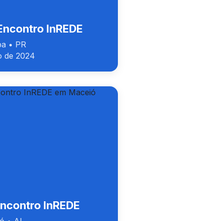
 Encontro InREDE
iba • PR
 de 2024
Encontro InREDE