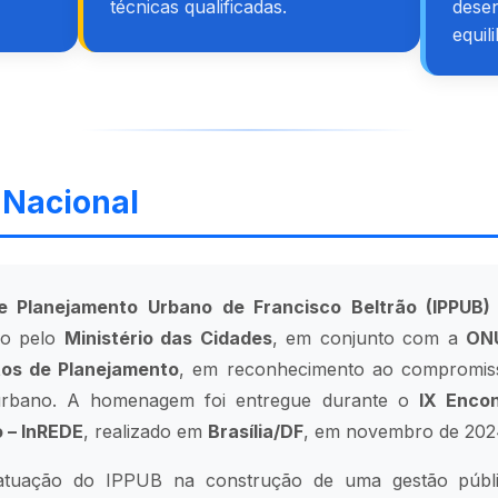
técnicas qualificadas.
dese
equil
Nacional
 e Planejamento Urbano de Francisco Beltrão (IPPUB)
do pelo
Ministério das Cidades
, em conjunto com a
ONU
utos de Planejamento
, em reconhecimento ao compromiss
 urbano. A homenagem foi entregue durante o
IX Encon
o – InREDE
, realizado em
Brasília/DF
, em novembro de 202
 atuação do IPPUB na construção de uma gestão públic