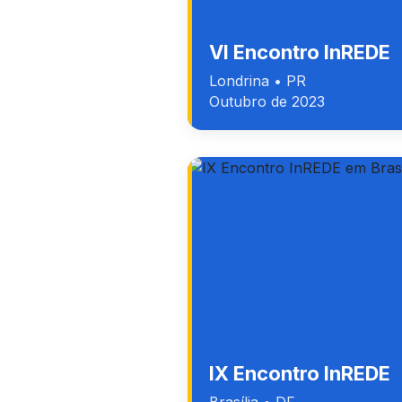
VI Encontro InREDE
Londrina • PR
Outubro de 2023
IX Encontro InREDE