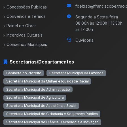
fbeltrao@franciscobeltrao.p
Concessões Públicas
Convênios e Termos
Segunda a Sexta-feira
08:00h às 12:00h | 13:30h
Painel de Obras
às 17:00h
Incentivos Culturais
Ouvidoria
Conselhos Municipais
Secretarias/Departamentos
Gabinete do Prefeito
Secretaria Municipal da Fazenda
Secretaria Municipal da Mulher e Igualdade Racial
Secretaria Municipal de Administração
Secretaria Municipal de Agricultura
Secretaria Municipal de Assistência Social
Secretaria Municipal de Cidadania e Segurança Pública
Secretaria Municipal de Ciência, Tecnologia e Inovação