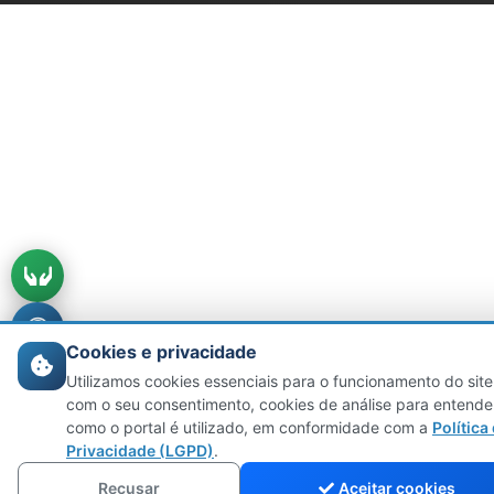
DE INTERESSE SOCIAL / PROGRAMA PRÓ-
MORADIA
Construção
Em Andamento
8.9% executado
EXECUÇÃO DE PAVIMENTAÇÃO ASFALTICA DE
VIAS URBANAS SOBRE LEITO NATURAL EM
CBUQ, DE 19.036,52M² (LOTE 01)
Construção
Em Andamento
EXECUÇÃO DE PAVIMENTAÇÃO ASFALTICA DE
VIAS URBANAS SOBRE LEITO NATURAL EM
CBUQ, DE 19.710,77M² (LOTE 02)
Cookies e privacidade
Construção
Utilizamos cookies essenciais para o funcionamento do site
Em Andamento
com o seu consentimento, cookies de análise para entende
como o portal é utilizado, em conformidade com a
Política
Privacidade (LGPD)
.
EXECUÇÃO DE PAVIMENTAÇÃO ASFALTICA DE
VIAS URBANAS SOBRE LEITO NATURAL EM
Recusar
Aceitar cookies
CBUQ, DE 20.956,47M² (LOTE 03)