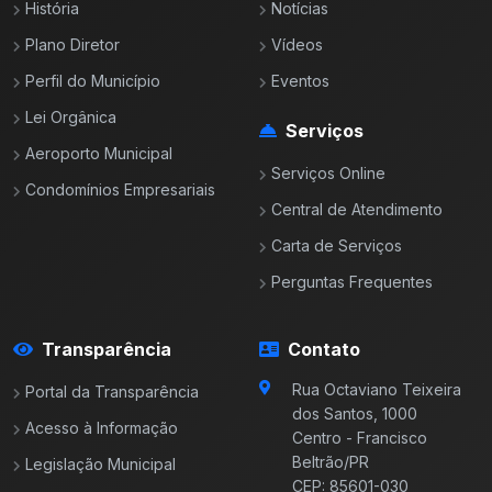
História
Notícias
Pavimentação asfáltica em Concreto Betuminoso
Plano Diretor
Vídeos
Usinado a Quente - RIO QUIBEBE
Perfil do Município
Eventos
Construção
Em Andamento
Lei Orgânica
Serviços
Aeroporto Municipal
Pavimentação asfáltica - Bairro Novo Mundo até
Serviços Online
o encontro do contorno noroeste José Richa-PR
Condomínios Empresariais
483
Central de Atendimento
Construção
Em Andamento
Carta de Serviços
43.92% executado
Perguntas Frequentes
CONSTRUÇÃO CENTRO INFANTIL - CMEI
Transparência
Contato
PINHEIRÃO (BETINHO)
Construção
Em Andamento
Rua Octaviano Teixeira
Portal da Transparência
dos Santos, 1000
Acesso à Informação
40.31% executado
Centro - Francisco
Beltrão/PR
Legislação Municipal
CEP: 85601-030
EXECUÇÃO DE UM CENTRO DE EVENTOS NO