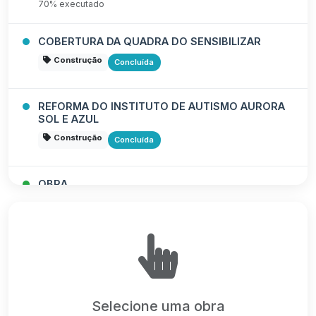
70% executado
COBERTURA DA QUADRA DO SENSIBILIZAR
Construção
Concluída
REFORMA DO INSTITUTO DE AUTISMO AURORA
SOL E AZUL
Construção
Concluída
OBRA
Construção
Em Andamento
BARRACÃO INDUSTRIAL I
Construção
Em Andamento
Selecione uma obra
AMPLIAÇÃO DO CENTRO DE ASSISTÊNCIA AO