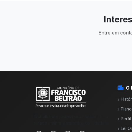
Intere
Entre em conta
O 
Histór
Plano
Trabalhando juntos para construir uma
Perfi
cidade melhor para todos os cidadãos.
Lei O