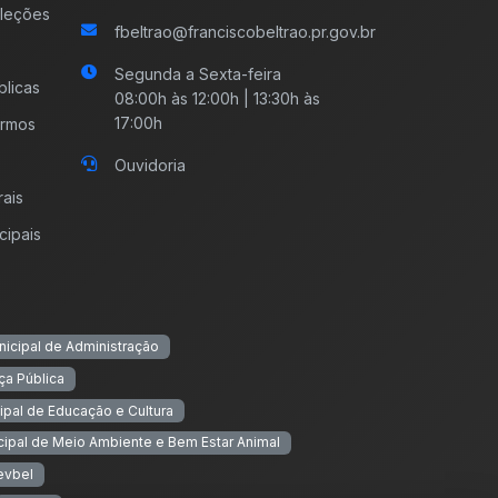
leções
fbeltrao@franciscobeltrao.pr.gov.br
Segunda a Sexta-feira
licas
08:00h às 12:00h | 13:30h às
17:00h
ermos
Ouvidoria
rais
cipais
nicipal de Administração
ça Pública
ipal de Educação e Cultura
cipal de Meio Ambiente e Bem Estar Animal
evbel