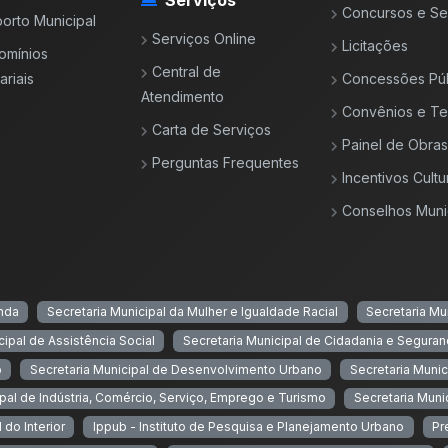
Serviços
Concursos e Se
orto Municipal
Serviços Online
Licitações
omínios
Central de
riais
Concessões Púb
Atendimento
Convênios e T
Carta de Serviços
Painel de Obras
Perguntas Frequentes
Incentivos Cultu
Conselhos Muni
enda
Secretaria Municipal da Mulher e Igualdade Racial
Secretaria Mu
cipal de Assistência Social
Secretaria Municipal de Cidadania e Seguran
o
Secretaria Municipal de Desenvolvimento Urbano
Secretaria Munic
ipal de Indústria, Comércio, Serviço, Emprego e Turismo
Secretaria Muni
 do Interior
Ippub - Instituto de Pesquisa e Planejamento Urbano
Pr