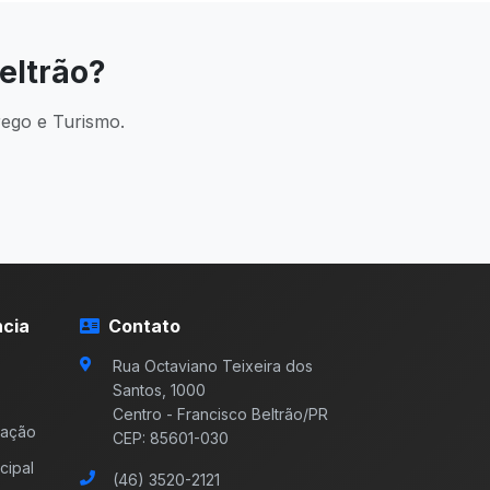
eltrão?
rego e Turismo.
cia
Contato
Rua Octaviano Teixeira dos
Santos, 1000
Centro - Francisco Beltrão/PR
mação
CEP: 85601-030
cipal
(46) 3520-2121