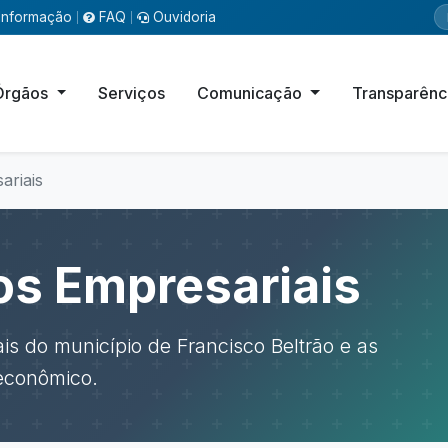
Informação
FAQ
Ouvidoria
|
|
Órgãos
Serviços
Comunicação
Transparênc
ariais
s Empresariais
s do município de Francisco Beltrão e as
econômico.