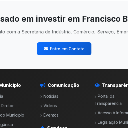
ssado em investir em Francisco B
to com a Secretaria de Indústria, Comércio, Serviço, Emp
Entre em Contato
Município
Comunicação
Transparên
ia
Notícias
Portal da
Transparência
 Diretor
Vídeos
Acesso à Infor
l do Município
Eventos
Legislação Muni
rgânica