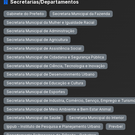
Secretarias/Departamentos
Gabinete do Prefeito
Secretaria Municipal da Fazenda
Secretaria Municipal da Mulher e Igualdade Racial
Secretaria Municipal de Administração
Secretaria Municipal de Agricultura
Secretaria Municipal de Assistência Social
Secretaria Municipal de Cidadania e Segurança Pública
Secretaria Municipal de Ciência, Tecnologia e Inovação
Secretaria Municipal de Desenvolvimento Urbano
Secretaria Municipal de Educação e Cultura
Secretaria Municipal de Esportes
Secretaria Municipal de Indústria, Comércio, Serviço, Emprego e Turism
Secretaria Municipal de Meio Ambiente e Bem Estar Animal
Secretaria Municipal de Saúde
Secretaria Municipal do Interior
Ippub - Instituto de Pesquisa e Planejamento Urbano
Prevbel