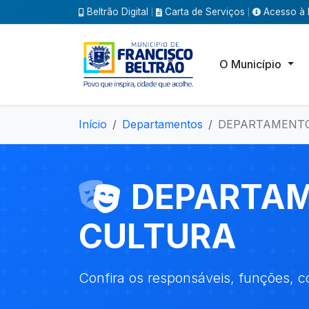
Beltrão Digital
Carta de Serviços
Acesso à 
|
|
O Município
Início
Departamentos
DEPARTAMENTO
DEPARTAM
CULTURA
Confira os responsáveis, funções, c