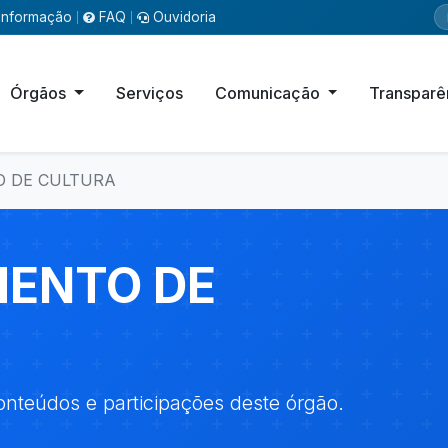
Informação
FAQ
Ouvidoria
|
|
Órgãos
Serviços
Comunicação
Transparê
 DE CULTURA
ENTO DE
onteúdos e participações deste órgão.