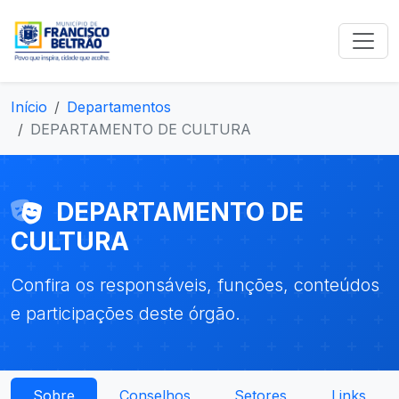
Início
Departamentos
DEPARTAMENTO DE CULTURA
DEPARTAMENTO DE
CULTURA
Confira os responsáveis, funções, conteúdos
e participações deste órgão.
Sobre
Conselhos
Setores
Links