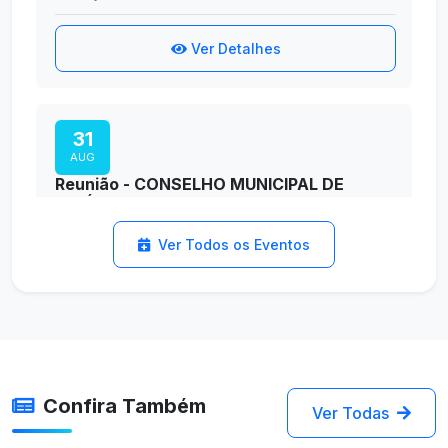
Ver Detalhes
31
AUG
Reunião - CONSELHO MUNICIPAL DE
POLÍTICA CULTURAL
09:00
Ver Todos os Eventos
TEATRO EUNICE SARTORI - ESPAÇO DA ARTE
Ver Detalhes
Confira Também
Ver Todas