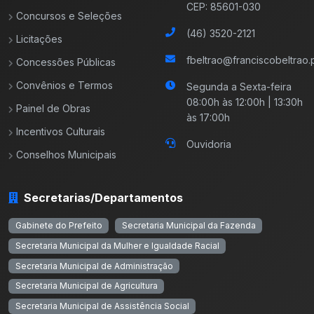
CEP: 85601-030
Concursos e Seleções
(46) 3520-2121
Licitações
fbeltrao@franciscobeltrao.p
Concessões Públicas
Convênios e Termos
Segunda a Sexta-feira
08:00h às 12:00h | 13:30h
Painel de Obras
às 17:00h
Incentivos Culturais
Ouvidoria
Conselhos Municipais
Secretarias/Departamentos
Gabinete do Prefeito
Secretaria Municipal da Fazenda
Secretaria Municipal da Mulher e Igualdade Racial
Secretaria Municipal de Administração
Secretaria Municipal de Agricultura
Secretaria Municipal de Assistência Social