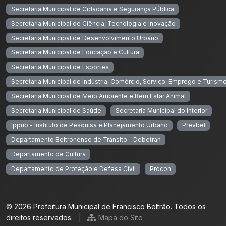
Secretaria Municipal de Cidadania e Segurança Pública
Secretaria Municipal de Ciência, Tecnologia e Inovação
Secretaria Municipal de Desenvolvimento Urbano
Secretaria Municipal de Educação e Cultura
Secretaria Municipal de Esportes
Secretaria Municipal de Indústria, Comércio, Serviço, Emprego e Turism
Secretaria Municipal de Meio Ambiente e Bem Estar Animal
Secretaria Municipal de Saúde
Secretaria Municipal do Interior
Ippub - Instituto de Pesquisa e Planejamento Urbano
Prevbel
Departamento Beltronense de Trânsito - Debetran
Departamento de Cultura
Departamento de Proteção e Defesa Civil
Procon
© 2026 Prefeitura Municipal de Francisco Beltrão. Todos os
direitos reservados.
|
Mapa do Site