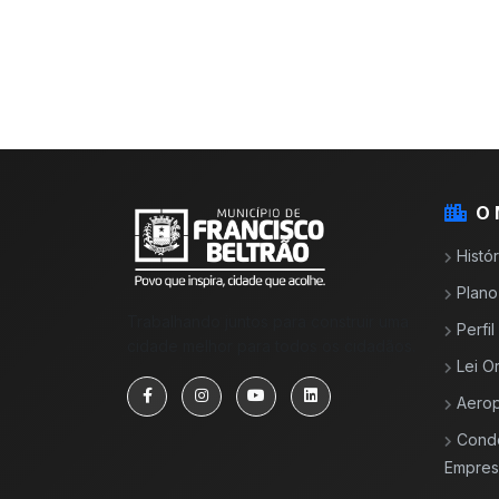
O 
Histór
Plano
Trabalhando juntos para construir uma
Perfi
cidade melhor para todos os cidadãos.
Lei O
Aerop
Cond
Empresa