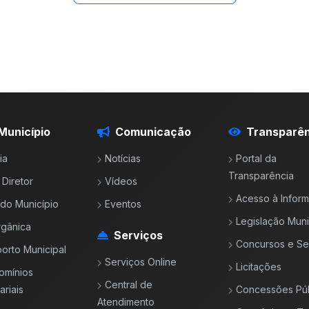
Município
Comunicação
Transparên
ia
Notícias
Portal da
Transparência
 Diretor
Vídeos
Acesso à Infor
l do Município
Eventos
Legislação Muni
rgânica
Serviços
Concursos e Se
orto Municipal
Serviços Online
Licitações
omínios
Central de
riais
Concessões Púb
Atendimento