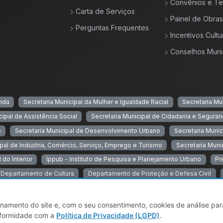
Convênios e T
Carta de Serviços
Painel de Obras
Perguntas Frequentes
Incentivos Cultu
Conselhos Muni
enda
Secretaria Municipal da Mulher e Igualdade Racial
Secretaria Mu
cipal de Assistência Social
Secretaria Municipal de Cidadania e Seguran
o
Secretaria Municipal de Desenvolvimento Urbano
Secretaria Munic
ipal de Indústria, Comércio, Serviço, Emprego e Turismo
Secretaria Muni
 do Interior
Ippub - Instituto de Pesquisa e Planejamento Urbano
Pr
Departamento de Cultura
Departamento de Proteção e Defesa Civil
onamento do site e, com o seu consentimento, cookies de análise par
 Todos os direitos reservados.
|
Mapa do Site
onformidade com a
Política de Privacidade (LGPD)
.