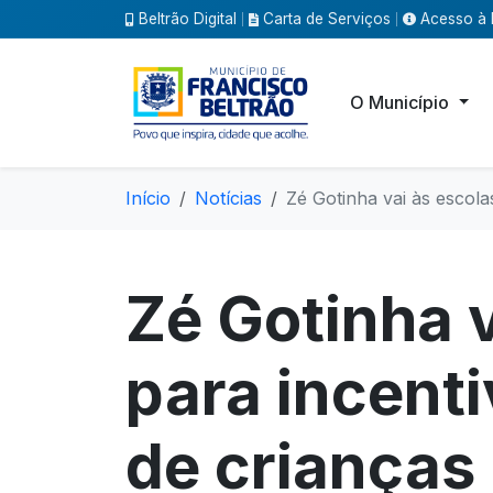
Beltrão Digital
Carta de Serviços
Acesso à 
|
|
O Município
Início
Notícias
Zé Gotinha vai às escola
Zé Gotinha v
para incent
de crianças