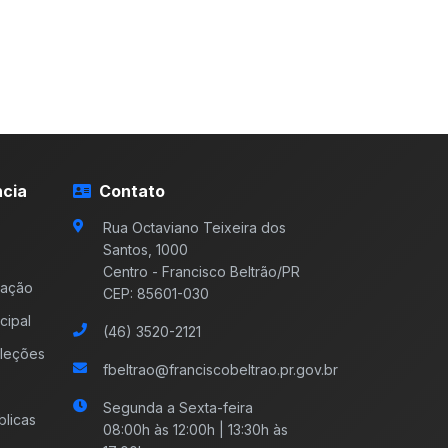
cia
Contato
Rua Octaviano Teixeira dos
Santos, 1000
Centro - Francisco Beltrão/PR
mação
CEP: 85601-030
cipal
(46) 3520-2121
leções
fbeltrao@franciscobeltrao.pr.gov.br
Segunda a Sexta-feira
licas
08:00h às 12:00h | 13:30h às