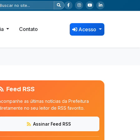
ia
Contato
Acesso
Feed RSS
Acompanhe as últimas notícias da Prefeitura
diretamente no seu leitor de RSS favorito.
Assinar Feed RSS