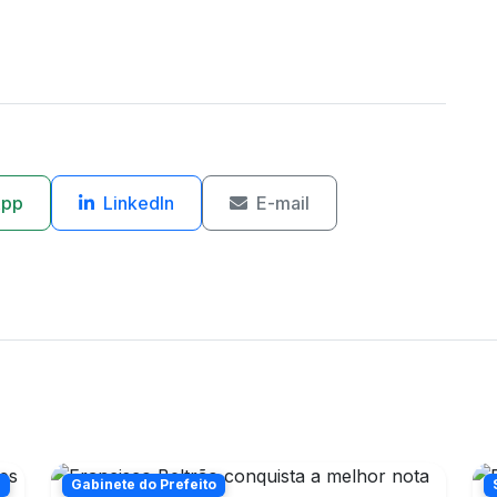
App
LinkedIn
E-mail
n
Gabinete do Prefeito