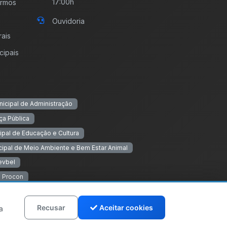
17:00h
ermos
Ouvidoria
rais
cipais
nicipal de Administração
ça Pública
ipal de Educação e Cultura
cipal de Meio Ambiente e Bem Estar Animal
evbel
Procon
Recusar
Aceitar cookies
a