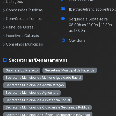
Licitações
fbeltrao@franciscobeltrao.p
Concessões Públicas
Convênios e Termos
Segunda a Sexta-feira
08:00h às 12:00h | 13:30h
Painel de Obras
às 17:00h
Incentivos Culturais
Ouvidoria
Conselhos Municipais
Secretarias/Departamentos
Gabinete do Prefeito
Secretaria Municipal da Fazenda
Secretaria Municipal da Mulher e Igualdade Racial
Secretaria Municipal de Administração
Secretaria Municipal de Agricultura
Secretaria Municipal de Assistência Social
Secretaria Municipal de Cidadania e Segurança Pública
Secretaria Municipal de Ciência, Tecnologia e Inovação