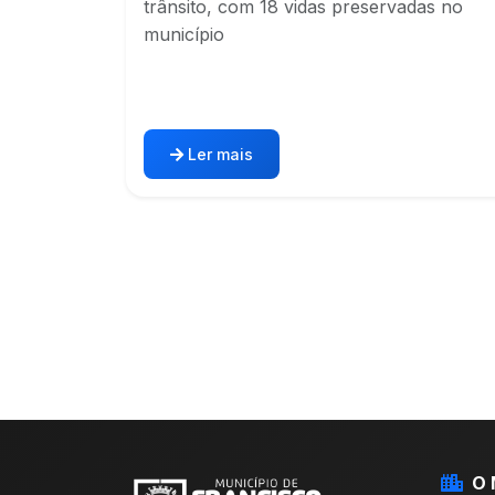
trânsito, com 18 vidas preservadas no
município
Ler mais
O 