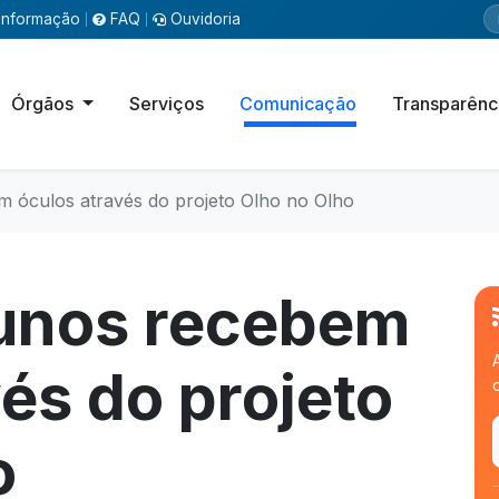
Informação
FAQ
Ouvidoria
|
|
Órgãos
Serviços
Comunicação
Transparênc
 óculos através do projeto Olho no Olho
lunos recebem
és do projeto
o