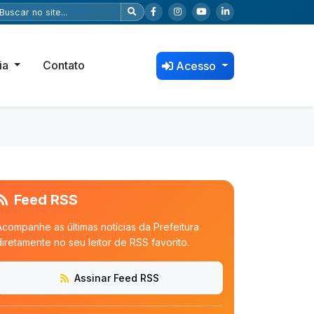
ia
Contato
Acesso
Feed RSS
Acompanhe as últimas notícias da Prefeitura
diretamente no seu leitor de RSS favorito.
Assinar Feed RSS