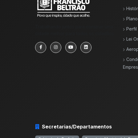
Histór
Plano
Trabalhando juntos para construir uma
Perfi
cidade melhor para todos os cidadãos.
Lei O
Aerop
Cond
Empresa
Secretarias/Departamentos