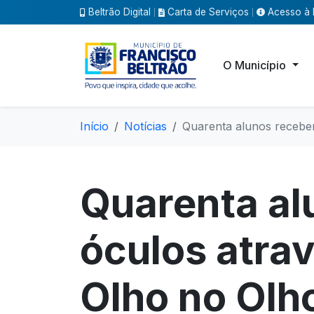
Beltrão Digital
Carta de Serviços
Acesso à 
|
|
O Município
Início
Notícias
Quarenta alunos recebem
Quarenta a
óculos atrav
Olho no Olh