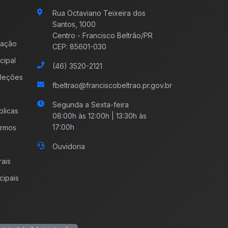
Rua Octaviano Teixeira dos
Santos, 1000
Centro - Francisco Beltrão/PR
mação
CEP: 85601-030
cipal
(46) 3520-2121
leções
fbeltrao@franciscobeltrao.pr.gov.br
Segunda a Sexta-feira
licas
08:00h às 12:00h | 13:30h às
17:00h
ermos
Ouvidoria
rais
cipais