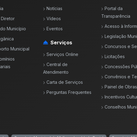
ia
Notícias
Portal da
Transparência
 Diretor
Vídeos
Acesso à Infor
l do Município
Eventos
Legislação Muni
rgânica
Serviços
Concursos e Se
orto Municipal
Serviços Online
Licitações
omínios
Central de
riais
Concessões Púb
Atendimento
Convênios e T
Carta de Serviços
Painel de Obras
Perguntas Frequentes
Incentivos Cultu
Conselhos Muni