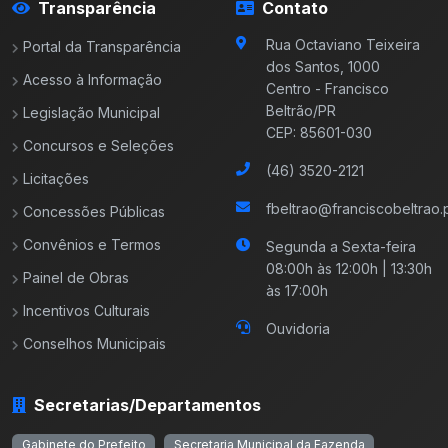
Transparência
Contato
Rua Octaviano Teixeira
Portal da Transparência
dos Santos, 1000
Acesso à Informação
Centro - Francisco
Beltrão/PR
Legislação Municipal
CEP: 85601-030
Concursos e Seleções
(46) 3520-2121
Licitações
fbeltrao@franciscobeltrao.p
Concessões Públicas
Convênios e Termos
Segunda a Sexta-feira
08:00h às 12:00h | 13:30h
Painel de Obras
às 17:00h
Incentivos Culturais
Ouvidoria
Conselhos Municipais
Secretarias/Departamentos
Gabinete do Prefeito
Secretaria Municipal da Fazenda