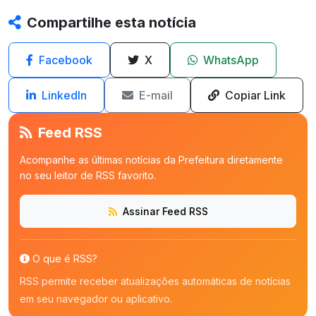
Compartilhe esta notícia
Facebook
X
WhatsApp
LinkedIn
E-mail
Copiar Link
Feed RSS
Acompanhe as últimas notícias da Prefeitura diretamente
no seu leitor de RSS favorito.
Assinar Feed RSS
O que é RSS?
RSS permite receber atualizações automáticas de notícias
em seu navegador ou aplicativo.