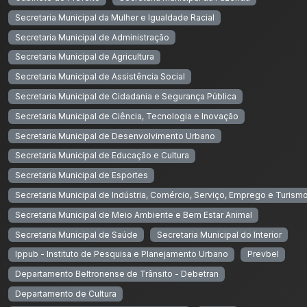
Secretaria Municipal da Mulher e Igualdade Racial
Secretaria Municipal de Administração
Secretaria Municipal de Agricultura
Secretaria Municipal de Assistência Social
Secretaria Municipal de Cidadania e Segurança Pública
Secretaria Municipal de Ciência, Tecnologia e Inovação
Secretaria Municipal de Desenvolvimento Urbano
Secretaria Municipal de Educação e Cultura
Secretaria Municipal de Esportes
Secretaria Municipal de Indústria, Comércio, Serviço, Emprego e Turism
Secretaria Municipal de Meio Ambiente e Bem Estar Animal
Secretaria Municipal de Saúde
Secretaria Municipal do Interior
Ippub - Instituto de Pesquisa e Planejamento Urbano
Prevbel
Departamento Beltronense de Trânsito - Debetran
Departamento de Cultura