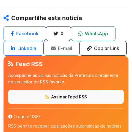
Compartilhe esta notícia
Facebook
X
WhatsApp
LinkedIn
E-mail
Copiar Link
Feed RSS
Acompanhe as últimas notícias da Prefeitura diretamente
no seu leitor de RSS favorito.
Assinar Feed RSS
O que é RSS?
RSS permite receber atualizações automáticas de notícias