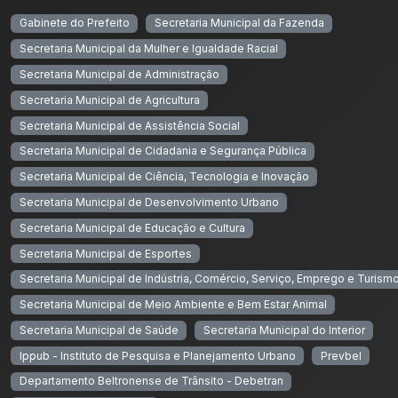
Gabinete do Prefeito
Secretaria Municipal da Fazenda
Secretaria Municipal da Mulher e Igualdade Racial
Secretaria Municipal de Administração
Secretaria Municipal de Agricultura
Secretaria Municipal de Assistência Social
Secretaria Municipal de Cidadania e Segurança Pública
Secretaria Municipal de Ciência, Tecnologia e Inovação
Secretaria Municipal de Desenvolvimento Urbano
Secretaria Municipal de Educação e Cultura
Secretaria Municipal de Esportes
Secretaria Municipal de Indústria, Comércio, Serviço, Emprego e Turism
Secretaria Municipal de Meio Ambiente e Bem Estar Animal
Secretaria Municipal de Saúde
Secretaria Municipal do Interior
Ippub - Instituto de Pesquisa e Planejamento Urbano
Prevbel
Departamento Beltronense de Trânsito - Debetran