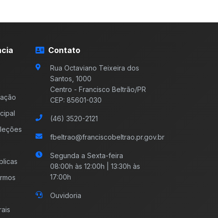
cia
Contato
Rua Octaviano Teixeira dos
Santos, 1000
Centro - Francisco Beltrão/PR
mação
CEP: 85601-030
cipal
(46) 3520-2121
leções
fbeltrao@franciscobeltrao.pr.gov.br
Segunda a Sexta-feira
licas
08:00h às 12:00h | 13:30h às
17:00h
ermos
Ouvidoria
rais