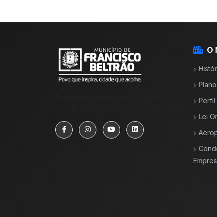
O 
Histór
Plano
Trabalhando juntos para construir uma
Perfi
cidade melhor para todos os cidadãos.
Lei O
Aerop
Cond
Empresa