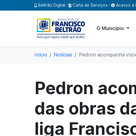
Beltrão Digital
Carta de Serviços
Acesso à 
|
|
O Município
Início
Notícias
Pedron acompanha início
Pedron acom
das obras d
liga Francisc