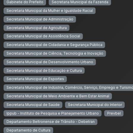
Gabinete do Prefeito
Secretaria Municipal da Fazenda
Secretaria Municipal da Mulher e Igualdade Racial
Secretaria Municipal de Administração
Secretaria Municipal de Agricultura
Secretaria Municipal de Assistência Social
Secretaria Municipal de Cidadania e Segurança Pública
Secretaria Municipal de Ciência, Tecnologia e Inovação
Secretaria Municipal de Desenvolvimento Urbano
Secretaria Municipal de Educação e Cultura
Secretaria Municipal de Esportes
Secretaria Municipal de Indústria, Comércio, Serviço, Emprego e Turism
Secretaria Municipal de Meio Ambiente e Bem Estar Animal
Secretaria Municipal de Saúde
Secretaria Municipal do Interior
Ippub - Instituto de Pesquisa e Planejamento Urbano
Prevbel
Departamento Beltronense de Trânsito - Debetran
Departamento de Cultura