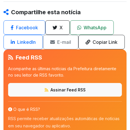
Compartilhe esta notícia
Facebook
X
WhatsApp
LinkedIn
E-mail
Copiar Link
Feed RSS
Acompanhe as últimas notícias da Prefeitura diretamente
no seu leitor de RSS favorito.
Assinar Feed RSS
O que é RSS?
RSS permite receber atualizações automáticas de notícias
em seu navegador ou aplicativo.