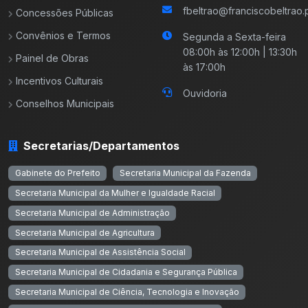
fbeltrao@franciscobeltrao.p
Concessões Públicas
Convênios e Termos
Segunda a Sexta-feira
08:00h às 12:00h | 13:30h
Painel de Obras
às 17:00h
Incentivos Culturais
Ouvidoria
Conselhos Municipais
Secretarias/Departamentos
Gabinete do Prefeito
Secretaria Municipal da Fazenda
Secretaria Municipal da Mulher e Igualdade Racial
Secretaria Municipal de Administração
Secretaria Municipal de Agricultura
Secretaria Municipal de Assistência Social
Secretaria Municipal de Cidadania e Segurança Pública
Secretaria Municipal de Ciência, Tecnologia e Inovação