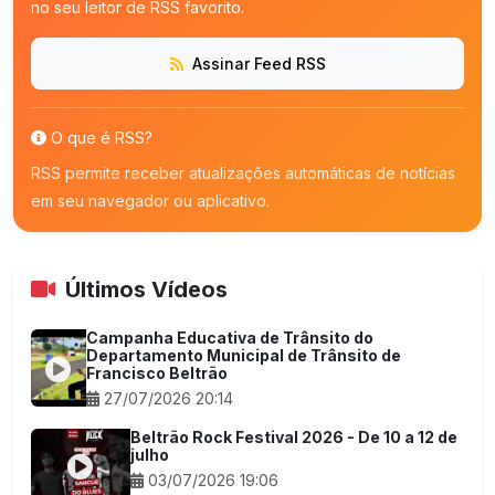
no seu leitor de RSS favorito.
Assinar Feed RSS
O que é RSS?
RSS permite receber atualizações automáticas de notícias
em seu navegador ou aplicativo.
Últimos Vídeos
Campanha Educativa de Trânsito do
Departamento Municipal de Trânsito de
Francisco Beltrão
27/07/2026 20:14
Beltrão Rock Festival 2026 - De 10 a 12 de
julho
03/07/2026 19:06