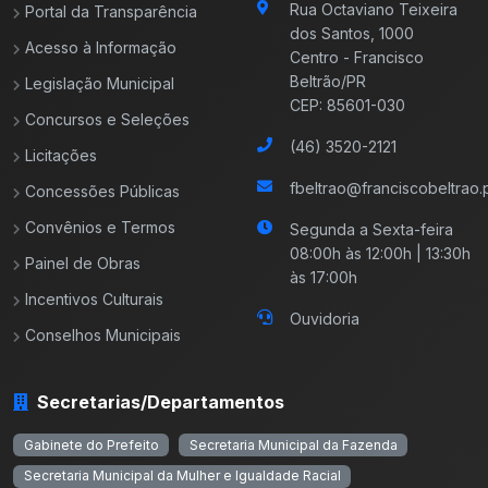
Rua Octaviano Teixeira
Portal da Transparência
dos Santos, 1000
Acesso à Informação
Centro - Francisco
Beltrão/PR
Legislação Municipal
CEP: 85601-030
Concursos e Seleções
(46) 3520-2121
Licitações
fbeltrao@franciscobeltrao.p
Concessões Públicas
Convênios e Termos
Segunda a Sexta-feira
08:00h às 12:00h | 13:30h
Painel de Obras
às 17:00h
Incentivos Culturais
Ouvidoria
Conselhos Municipais
Secretarias/Departamentos
Gabinete do Prefeito
Secretaria Municipal da Fazenda
Secretaria Municipal da Mulher e Igualdade Racial