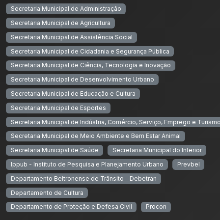
Secretaria Municipal de Administração
Secretaria Municipal de Agricultura
Secretaria Municipal de Assistência Social
Secretaria Municipal de Cidadania e Segurança Pública
Secretaria Municipal de Ciência, Tecnologia e Inovação
Secretaria Municipal de Desenvolvimento Urbano
Secretaria Municipal de Educação e Cultura
Secretaria Municipal de Esportes
Secretaria Municipal de Indústria, Comércio, Serviço, Emprego e Turism
Secretaria Municipal de Meio Ambiente e Bem Estar Animal
Secretaria Municipal de Saúde
Secretaria Municipal do Interior
Ippub - Instituto de Pesquisa e Planejamento Urbano
Prevbel
Departamento Beltronense de Trânsito - Debetran
Departamento de Cultura
Departamento de Proteção e Defesa Civil
Procon