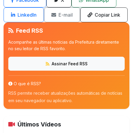
LinkedIn
E-mail
Copiar Link
Feed RSS
Acompanhe as últimas notícias da Prefeitura diretamente
no seu leitor de RSS favorito.
Assinar Feed RSS
O que é RSS?
RSS permite receber atualizações automáticas de notícias
em seu navegador ou aplicativo.
Últimos Vídeos