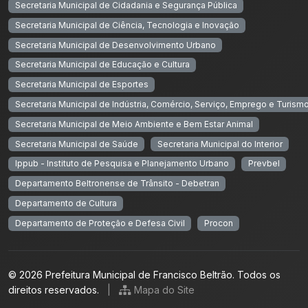
Secretaria Municipal de Cidadania e Segurança Pública
Secretaria Municipal de Ciência, Tecnologia e Inovação
Secretaria Municipal de Desenvolvimento Urbano
Secretaria Municipal de Educação e Cultura
Secretaria Municipal de Esportes
Secretaria Municipal de Indústria, Comércio, Serviço, Emprego e Turism
Secretaria Municipal de Meio Ambiente e Bem Estar Animal
Secretaria Municipal de Saúde
Secretaria Municipal do Interior
Ippub - Instituto de Pesquisa e Planejamento Urbano
Prevbel
Departamento Beltronense de Trânsito - Debetran
Departamento de Cultura
Departamento de Proteção e Defesa Civil
Procon
© 2026 Prefeitura Municipal de Francisco Beltrão. Todos os
direitos reservados.
|
Mapa do Site