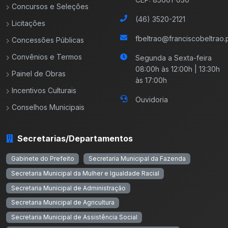
Concursos e Seleções
(46) 3520-2121
Licitações
fbeltrao@franciscobeltrao.p
Concessões Públicas
Convênios e Termos
Segunda a Sexta-feira
08:00h às 12:00h | 13:30h
Painel de Obras
às 17:00h
Incentivos Culturais
Ouvidoria
Conselhos Municipais
Secretarias/Departamentos
Gabinete do Prefeito
Secretaria Municipal da Fazenda
Secretaria Municipal da Mulher e Igualdade Racial
Secretaria Municipal de Administração
Secretaria Municipal de Agricultura
Secretaria Municipal de Assistência Social