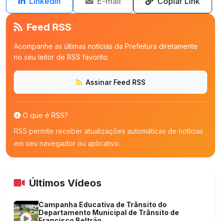
LinkedIn
E-mail
Copiar Link
Feed RSS
Acompanhe as últimas notícias da Prefeitura diretamente
no seu leitor de RSS favorito.
Assinar Feed RSS
O que é RSS?
RSS permite receber atualizações automáticas de notícias
em seu navegador ou aplicativo.
Últimos Vídeos
Campanha Educativa de Trânsito do
Departamento Municipal de Trânsito de
Francisco Beltrão