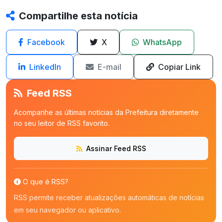
Compartilhe esta notícia
Facebook
X
WhatsApp
LinkedIn
E-mail
Copiar Link
Feed RSS
Acompanhe as últimas notícias da Prefeitura diretamente
no seu leitor de RSS favorito.
Assinar Feed RSS
O que é RSS?
RSS permite receber atualizações automáticas de notícias
em seu navegador ou aplicativo.