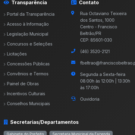
Transparência
Contato
Rua Octaviano Teixeira
Portal da Transparência
dos Santos, 1000
Acesso à Informação
Centro - Francisco
Beltrão/PR
Legislação Municipal
CEP: 85601-030
Concursos e Seleções
(46) 3520-2121
Licitações
fbeltrao@franciscobeltrao.p
Concessões Públicas
Convênios e Termos
Segunda a Sexta-feira
08:00h às 12:00h | 13:30h
Painel de Obras
às 17:00h
Incentivos Culturais
Ouvidoria
Conselhos Municipais
Secretarias/Departamentos
Gabinete do Prefeito
Secretaria Municipal da Fazenda