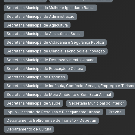
Secretaria Municipal da Mulher e Igualdade Racial
Secretaria Municipal de Administração
Secretaria Municipal de Agricultura
Secretaria Municipal de Assistência Social
Secretaria Municipal de Cidadania e Segurança Pública
Secretaria Municipal de Ciência, Tecnologia e Inovação
Secretaria Municipal de Desenvolvimento Urbano
Secretaria Municipal de Educação e Cultura
Secretaria Municipal de Esportes
Secretaria Municipal de Indústria, Comércio, Serviço, Emprego e Turism
Secretaria Municipal de Meio Ambiente e Bem Estar Animal
Secretaria Municipal de Saúde
Secretaria Municipal do Interior
Ippub - Instituto de Pesquisa e Planejamento Urbano
Prevbel
Departamento Beltronense de Trânsito - Debetran
Departamento de Cultura