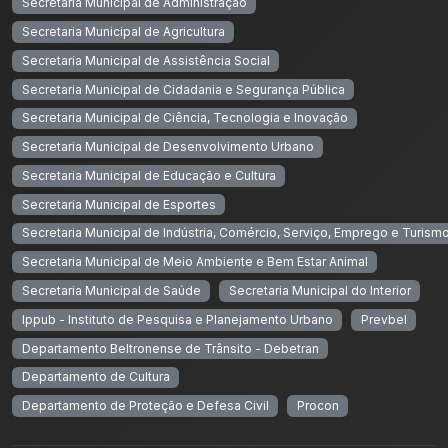
Secretaria Municipal de Administração
Secretaria Municipal de Agricultura
Secretaria Municipal de Assistência Social
Secretaria Municipal de Cidadania e Segurança Pública
Secretaria Municipal de Ciência, Tecnologia e Inovação
Secretaria Municipal de Desenvolvimento Urbano
Secretaria Municipal de Educação e Cultura
Secretaria Municipal de Esportes
Secretaria Municipal de Indústria, Comércio, Serviço, Emprego e Turism
Secretaria Municipal de Meio Ambiente e Bem Estar Animal
Secretaria Municipal de Saúde
Secretaria Municipal do Interior
Ippub - Instituto de Pesquisa e Planejamento Urbano
Prevbel
Departamento Beltronense de Trânsito - Debetran
Departamento de Cultura
Departamento de Proteção e Defesa Civil
Procon