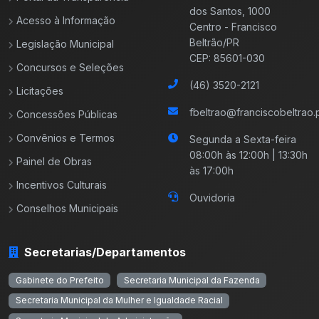
dos Santos, 1000
Acesso à Informação
Centro - Francisco
Beltrão/PR
Legislação Municipal
CEP: 85601-030
Concursos e Seleções
(46) 3520-2121
Licitações
fbeltrao@franciscobeltrao.p
Concessões Públicas
Convênios e Termos
Segunda a Sexta-feira
08:00h às 12:00h | 13:30h
Painel de Obras
às 17:00h
Incentivos Culturais
Ouvidoria
Conselhos Municipais
Secretarias/Departamentos
Gabinete do Prefeito
Secretaria Municipal da Fazenda
Secretaria Municipal da Mulher e Igualdade Racial