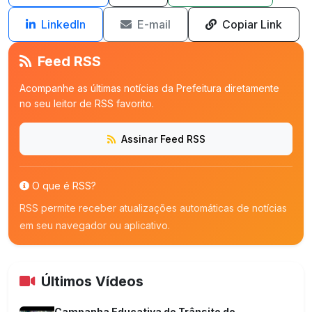
LinkedIn
E-mail
Copiar Link
Feed RSS
Acompanhe as últimas notícias da Prefeitura diretamente
no seu leitor de RSS favorito.
Assinar Feed RSS
O que é RSS?
RSS permite receber atualizações automáticas de notícias
em seu navegador ou aplicativo.
Últimos Vídeos
Campanha Educativa de Trânsito do