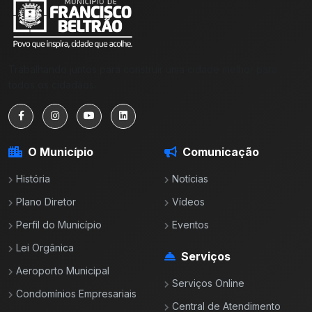
Trabalhando juntos para construir uma cidade melhor para
todos os cidadãos.
O Município
Comunicação
História
Notícias
Plano Diretor
Vídeos
Perfil do Município
Eventos
Lei Orgânica
Serviços
Aeroporto Municipal
Serviços Online
Condomínios Empresariais
Central de Atendimento