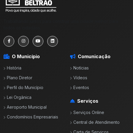
Trabalhando juntos para construir uma cidade melhor para
todos os cidadãos.
O Município
Comunicação
História
Notícias
Plano Diretor
Vídeos
Perfil do Município
Eventos
Lei Orgânica
Serviços
Aeroporto Municipal
Serviços Online
Condomínios Empresariais
Central de Atendimento
Carta de Serviços