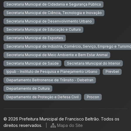
Secretaria Municipal de Cidadania e Segurança Pública
Secretaria Municipal de Ciência, Tecnologia e Inovação
Secretaria Municipal de Desenvolvimento Urbano
Secretaria Municipal de Educação e Cultura
Secretaria Municipal de Esportes
Secretaria Municipal de Indústria, Comércio, Serviço, Emprego e Turism
Secretaria Municipal de Meio Ambiente e Bem Estar Animal
Secretaria Municipal de Saúde
Secretaria Municipal do Interior
Ippub - Instituto de Pesquisa e Planejamento Urbano
Prevbel
Departamento Beltronense de Trânsito - Debetran
Departamento de Cultura
Departamento de Proteção e Defesa Civil
Procon
© 2026 Prefeitura Municipal de Francisco Beltrão. Todos os
direitos reservados.
|
Mapa do Site