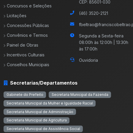
CEP: 85601-030
Concursos e Seleções
(46) 3520-2121
Licitações
fbeltrao@franciscobeltrao.p
Concessões Públicas
Convênios e Termos
Segunda a Sexta-feira
08:00h às 12:00h | 13:30h
Painel de Obras
às 17:00h
Incentivos Culturais
Ouvidoria
Conselhos Municipais
Secretarias/Departamentos
Gabinete do Prefeito
Secretaria Municipal da Fazenda
Secretaria Municipal da Mulher e Igualdade Racial
Secretaria Municipal de Administração
Secretaria Municipal de Agricultura
Secretaria Municipal de Assistência Social