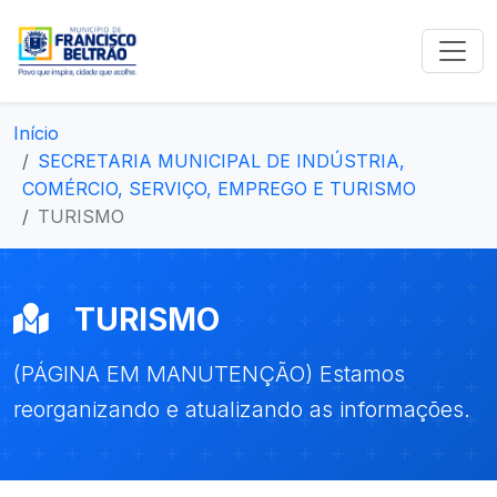
Início
SECRETARIA MUNICIPAL DE INDÚSTRIA,
COMÉRCIO, SERVIÇO, EMPREGO E TURISMO
TURISMO
TURISMO
(PÁGINA EM MANUTENÇÃO) Estamos
reorganizando e atualizando as informações.