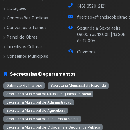
(46) 3520-2121
Licitações
fbeltrao@franciscobeltrao.p
Concessões Públicas
Convênios e Termos
Segunda a Sexta-feira
08:00h às 12:00h | 13:30h
Painel de Obras
às 17:00h
Incentivos Culturais
Ouvidoria
Conselhos Municipais
Secretarias/Departamentos
Gabinete do Prefeito
Secretaria Municipal da Fazenda
Secretaria Municipal da Mulher e Igualdade Racial
Secretaria Municipal de Administração
Secretaria Municipal de Agricultura
Secretaria Municipal de Assistência Social
Secretaria Municipal de Cidadania e Segurança Pública