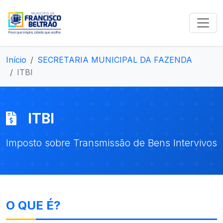
Início
SECRETARIA MUNICIPAL DA FAZENDA
ITBI
ITBI
Imposto sobre Transmissão de Bens Intervivos
O QUE É?