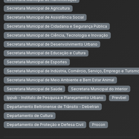
Secretaria Municipal de Agricultura
Secretaria Municipal de Assistência Social
Secretaria Municipal de Cidadania e Segurança Pública
Secretaria Municipal de Ciência, Tecnologia e Inovação
Secretaria Municipal de Desenvolvimento Urbano
Secretaria Municipal de Educação e Cultura
Secretaria Municipal de Esportes
Secretaria Municipal de Indústria, Comércio, Serviço, Emprego e Turism
Secretaria Municipal de Meio Ambiente e Bem Estar Animal
Secretaria Municipal de Saúde
Secretaria Municipal do Interior
Ippub - Instituto de Pesquisa e Planejamento Urbano
Prevbel
Departamento Beltronense de Trânsito - Debetran
Departamento de Cultura
Departamento de Proteção e Defesa Civil
Procon