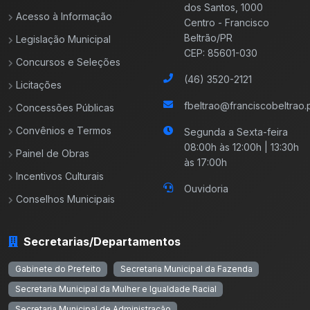
dos Santos, 1000
Acesso à Informação
Centro - Francisco
Beltrão/PR
Legislação Municipal
CEP: 85601-030
Concursos e Seleções
(46) 3520-2121
Licitações
fbeltrao@franciscobeltrao.p
Concessões Públicas
Convênios e Termos
Segunda a Sexta-feira
08:00h às 12:00h | 13:30h
Painel de Obras
às 17:00h
Incentivos Culturais
Ouvidoria
Conselhos Municipais
Secretarias/Departamentos
Gabinete do Prefeito
Secretaria Municipal da Fazenda
Secretaria Municipal da Mulher e Igualdade Racial
Secretaria Municipal de Administração