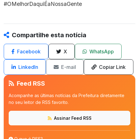
#OMelhorDaquiÉaNossaGente
Compartilhe esta notícia
Facebook
X
WhatsApp
LinkedIn
E-mail
Copiar Link
Feed RSS
Acompanhe as últimas notícias da Prefeitura diretamente
no seu leitor de RSS favorito.
Assinar Feed RSS
O que é RSS?