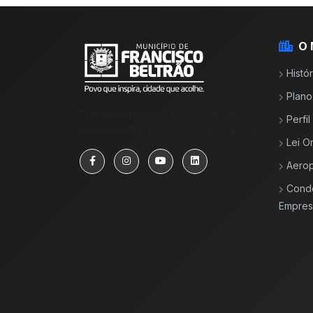
O 
Histór
Plano
Trabalhando juntos para construir uma
Perfi
cidade melhor para todos os cidadãos.
Lei O
Aerop
Cond
Empresa