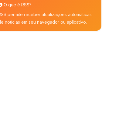
O que é RSS?
RSS permite receber atualizações automáticas
de notícias em seu navegador ou aplicativo.