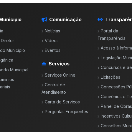
Município
Comunicação
Transparên
ia
Notícias
Portal da
Transparência
 Diretor
Vídeos
Acesso à Infor
l do Município
Eventos
Legislação Muni
rgânica
Serviços
Concursos e Se
orto Municipal
Serviços Online
Licitações
omínios
Central de
riais
Concessões Púb
Atendimento
Convênios e T
Carta de Serviços
Painel de Obras
Perguntas Frequentes
Incentivos Cultu
Conselhos Muni