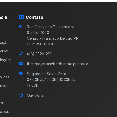
cia
Contato
Rua Octaviano Teixeira dos
Santos, 1000
Centro - Francisco Beltrão/PR
mação
CEP: 85601-030
cipal
(46) 3520-2121
leções
fbeltrao@franciscobeltrao.pr.gov.br
Segunda a Sexta-feira
licas
08:00h às 12:00h | 13:30h às
17:00h
ermos
Ouvidoria
rais
cipais