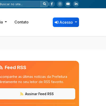
ia
Contato
Acesso
Feed RSS
Acompanhe as últimas notícias da Prefeitura
diretamente no seu leitor de RSS favorito.
Assinar Feed RSS