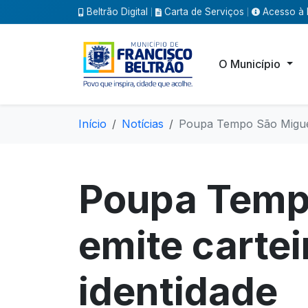
Beltrão Digital
Carta de Serviços
Acesso à 
|
|
O Município
Início
Notícias
Poupa Tempo São Miguel 
Poupa Temp
emite cartei
identidade