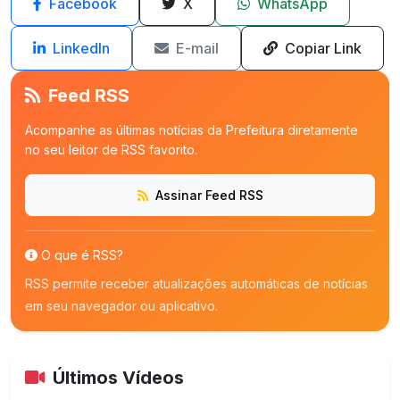
Facebook
X
WhatsApp
LinkedIn
E-mail
Copiar Link
Feed RSS
Acompanhe as últimas notícias da Prefeitura diretamente
no seu leitor de RSS favorito.
Assinar Feed RSS
O que é RSS?
RSS permite receber atualizações automáticas de notícias
em seu navegador ou aplicativo.
Últimos Vídeos