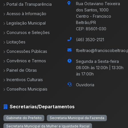
Rua Octaviano Teixeira
Portal da Transparência
dos Santos, 1000
Acesso à Informação
Centro - Francisco
Beltrão/PR
Legislação Municipal
CEP: 85601-030
Concursos e Seleções
(46) 3520-2121
Licitações
fbeltrao@franciscobeltrao.p
Concessões Públicas
Convênios e Termos
Segunda a Sexta-feira
08:00h às 12:00h | 13:30h
Painel de Obras
às 17:00h
Incentivos Culturais
Ouvidoria
Conselhos Municipais
Secretarias/Departamentos
Gabinete do Prefeito
Secretaria Municipal da Fazenda
Secretaria Municipal da Mulher e Igualdade Racial