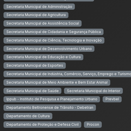
Secretaria Municipal de Administração
Secretaria Municipal de Agricultura
Secretaria Municipal de Assistência Social
Secretaria Municipal de Cidadania e Segurança Pública
Secretaria Municipal de Ciência, Tecnologia e Inovação
Secretaria Municipal de Desenvolvimento Urbano
Secretaria Municipal de Educação e Cultura
Secretaria Municipal de Esportes
Secretaria Municipal de Indústria, Comércio, Serviço, Emprego e Turism
Secretaria Municipal de Meio Ambiente e Bem Estar Animal
Secretaria Municipal de Saúde
Secretaria Municipal do Interior
Ippub - Instituto de Pesquisa e Planejamento Urbano
Prevbel
Departamento Beltronense de Trânsito - Debetran
Departamento de Cultura
Departamento de Proteção e Defesa Civil
Procon