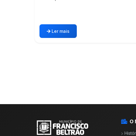
Ler mais
O 
Histór