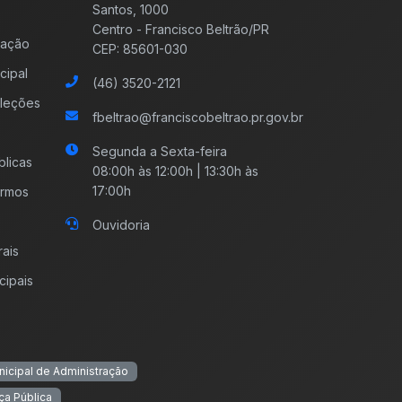
Santos, 1000
Centro - Francisco Beltrão/PR
mação
CEP: 85601-030
cipal
(46) 3520-2121
leções
fbeltrao@franciscobeltrao.pr.gov.br
Segunda a Sexta-feira
licas
08:00h às 12:00h | 13:30h às
17:00h
ermos
Ouvidoria
rais
cipais
nicipal de Administração
ça Pública