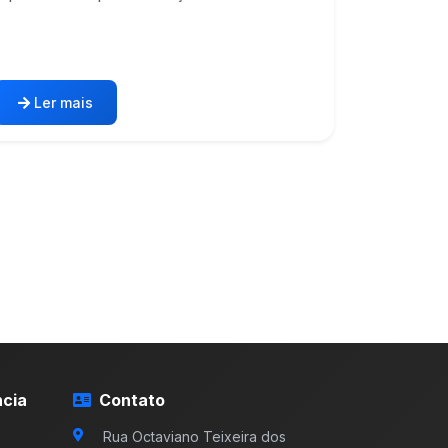
Ler mais
cia
Contato
Rua Octaviano Teixeira dos