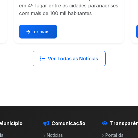
em 4º lugar entre as cidades paranaenses
com mais de 100 mil habitantes
Ler mais
Ver Todas as Notícias
Município
Comunicação
Transparên
ia
Notícias
Portal da