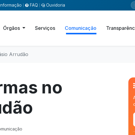
Informação
FAQ
Ouvidoria
|
|
Órgãos
Serviços
Comunicação
Transparênc
ásio Arrudão
ormas no
udão
omunicação