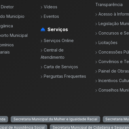
Transparência
 Diretor
Vídeos
Acesso à Infor
l do Município
Eventos
Legislação Muni
rgânica
Serviços
Concursos e Se
orto Municipal
Serviços Online
Licitações
omínios
Central de
riais
Concessões Púb
Atendimento
Convênios e T
Carta de Serviços
Painel de Obras
Perguntas Frequentes
Incentivos Cultu
Conselhos Muni
enda
Secretaria Municipal da Mulher e Igualdade Racial
Secretaria Mu
cipal de Assistência Social
Secretaria Municipal de Cidadania e Seguran