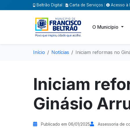
Beltrão Digital
Carta de Serviços
Acesso à 
|
|
O Município
Início
Notícias
Iniciam reformas no Gin
Iniciam ref
Ginásio Arr
Publicado em 06/01/2025
Assessoria de c