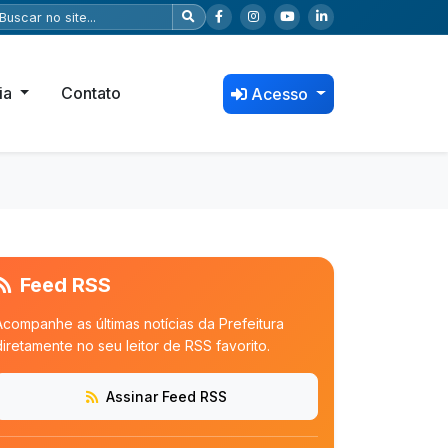
ia
Contato
Acesso
Feed RSS
Acompanhe as últimas notícias da Prefeitura
diretamente no seu leitor de RSS favorito.
Assinar Feed RSS