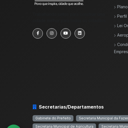
Plano
Trabalhando juntos para construir uma
Perfi
cidade melhor para todos os cidadãos.
Lei O
Aerop
Cond
Empresa
Secretarias/Departamentos
Gabinete do Prefeito
Secretaria Municipal da Faz
Secretaria Municipal de Agricultura
Secretaria Muni