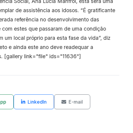
ência Social, Ana Lucia Manfrói, esta será uma
plar de assistência aos idosos. “É gratificante
erada referência no desenvolvimento das
te com estes que passaram de uma condição
um local próprio para esta fase da vida”, diz
jeto e ainda este ano deve readequar a
. [gallery link="file" ids="11636"]
App
LinkedIn
E-mail