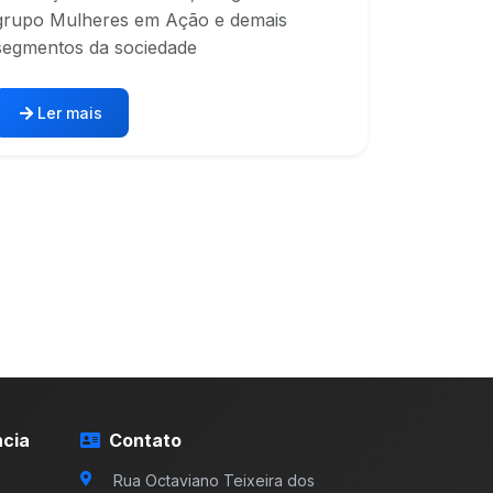
grupo Mulheres em Ação e demais
segmentos da sociedade
Ler mais
cia
Contato
Rua Octaviano Teixeira dos