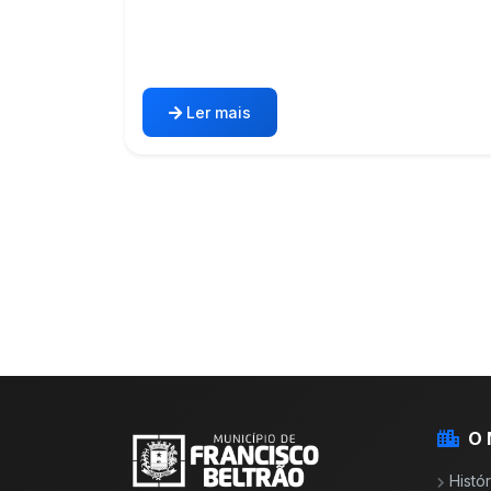
Ler mais
O 
Histór