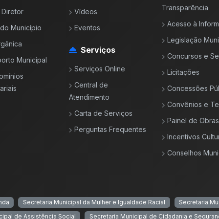
Transparência
 Diretor
Vídeos
Acesso à Infor
l do Município
Eventos
Legislação Muni
rgânica
Serviços
Concursos e Se
orto Municipal
Serviços Online
Licitações
omínios
Central de
riais
Concessões Púb
Atendimento
Convênios e T
Carta de Serviços
Painel de Obras
Perguntas Frequentes
Incentivos Cultu
Conselhos Muni
enda
Secretaria Municipal da Mulher e Igualdade Racial
Secretaria Mu
cipal de Assistência Social
Secretaria Municipal de Cidadania e Seguran