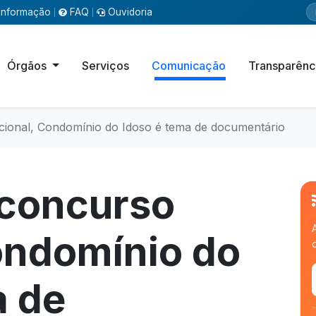
Informação
FAQ
Ouvidoria
|
|
Órgãos
Serviços
Comunicação
Transparênc
acional, Condomínio do Idoso é tema de documentário
 concurso
ondomínio do
a de