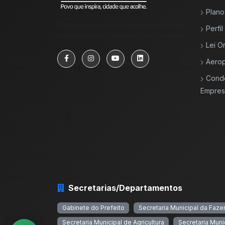
Plano
Trabalhando juntos para construir uma
Perfi
cidade melhor para todos os cidadãos.
Lei O
Aerop
Cond
Empresa
Secretarias/Departamentos
Gabinete do Prefeito
Secretaria Municipal da Faz
Secretaria Municipal de Agricultura
Secretaria Muni