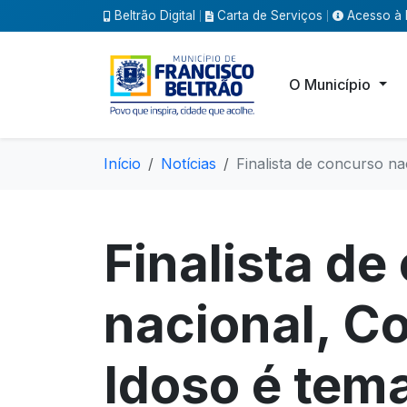
Beltrão Digital
Carta de Serviços
Acesso à 
|
|
O Município
Início
Notícias
Finalista de concurso n
Finalista de
nacional, C
Idoso é tem