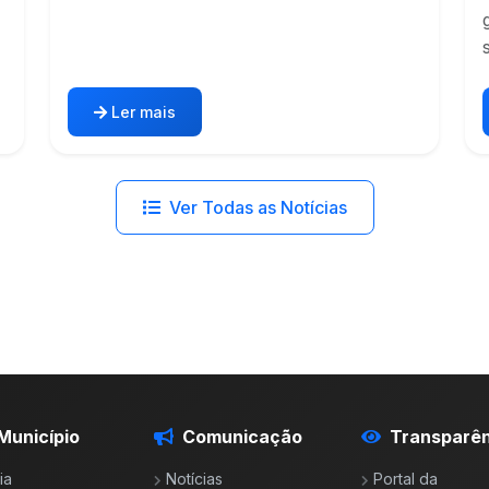
Ler mais
Ver Todas as Notícias
Município
Comunicação
Transparên
ia
Notícias
Portal da