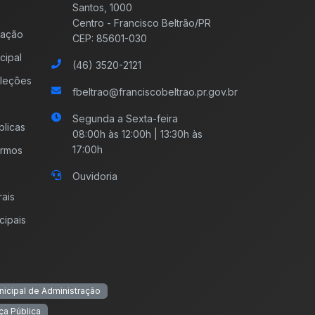
Santos, 1000
Centro - Francisco Beltrão/PR
mação
CEP: 85601-030
cipal
(46) 3520-2121
leções
fbeltrao@franciscobeltrao.pr.gov.br
Segunda a Sexta-feira
licas
08:00h às 12:00h | 13:30h às
17:00h
ermos
Ouvidoria
rais
cipais
nicipal de Administração
ça Pública