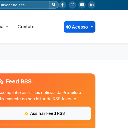
ia
Contato
Acesso
Feed RSS
Acompanhe as últimas notícias da Prefeitura
diretamente no seu leitor de RSS favorito.
Assinar Feed RSS