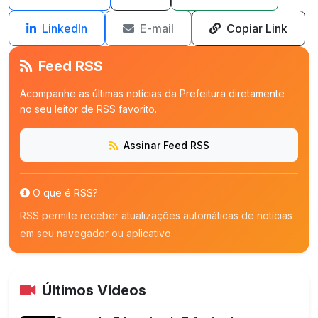
LinkedIn
E-mail
Copiar Link
Feed RSS
Acompanhe as últimas notícias da Prefeitura diretamente
no seu leitor de RSS favorito.
Assinar Feed RSS
O que é RSS?
RSS permite receber atualizações automáticas de notícias
em seu navegador ou aplicativo.
Últimos Vídeos