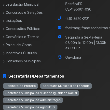
Beltrão/PR
Legislação Municipal
CEP: 85601-030
Concursos e Seleções
(46) 3520-2121
Licitações
fbeltrao@franciscobeltrao.p
Concessões Públicas
Convênios e Termos
Segunda a Sexta-feira
08:00h às 12:00h | 13:30h
Painel de Obras
às 17:00h
Incentivos Culturais
Ouvidoria
Conselhos Municipais
Secretarias/Departamentos
Gabinete do Prefeito
Secretaria Municipal da Fazenda
Secretaria Municipal da Mulher e Igualdade Racial
Secretaria Municipal de Administração
Secretaria Municipal de Agricultura