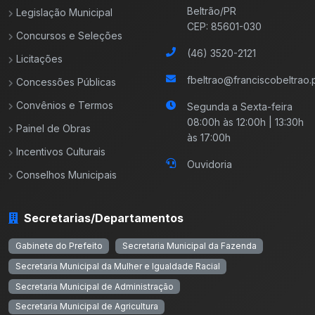
Beltrão/PR
Legislação Municipal
CEP: 85601-030
Concursos e Seleções
(46) 3520-2121
Licitações
fbeltrao@franciscobeltrao.p
Concessões Públicas
Convênios e Termos
Segunda a Sexta-feira
08:00h às 12:00h | 13:30h
Painel de Obras
às 17:00h
Incentivos Culturais
Ouvidoria
Conselhos Municipais
Secretarias/Departamentos
Gabinete do Prefeito
Secretaria Municipal da Fazenda
Secretaria Municipal da Mulher e Igualdade Racial
Secretaria Municipal de Administração
Secretaria Municipal de Agricultura