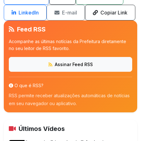
LinkedIn
E-mail
Copiar Link
Feed RSS
Acompanhe as últimas notícias da Prefeitura diretamente
no seu leitor de RSS favorito.
Assinar Feed RSS
O que é RSS?
RSS permite receber atualizações automáticas de notícias
em seu navegador ou aplicativo.
Últimos Vídeos