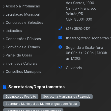
dos Santos, 1000
Acesso à Informação
Centro - Francisco
Beltrão/PR
Legislação Municipal
CEP: 85601-030
Concursos e Seleções
(46) 3520-2121
Licitações
fbeltrao@franciscobeltrao.p
Concessões Públicas
Convênios e Termos
Segunda a Sexta-feira
08:00h às 12:00h | 13:30h
Painel de Obras
às 17:00h
Incentivos Culturais
Ouvidoria
Conselhos Municipais
Secretarias/Departamentos
Gabinete do Prefeito
Secretaria Municipal da Fazenda
Secretaria Municipal da Mulher e Igualdade Racial
Secretaria Municipal de Administração