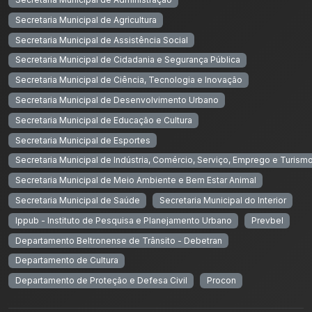
Secretaria Municipal de Agricultura
Secretaria Municipal de Assistência Social
Secretaria Municipal de Cidadania e Segurança Pública
Secretaria Municipal de Ciência, Tecnologia e Inovação
Secretaria Municipal de Desenvolvimento Urbano
Secretaria Municipal de Educação e Cultura
Secretaria Municipal de Esportes
Secretaria Municipal de Indústria, Comércio, Serviço, Emprego e Turism
Secretaria Municipal de Meio Ambiente e Bem Estar Animal
Secretaria Municipal de Saúde
Secretaria Municipal do Interior
Ippub - Instituto de Pesquisa e Planejamento Urbano
Prevbel
Departamento Beltronense de Trânsito - Debetran
Departamento de Cultura
Departamento de Proteção e Defesa Civil
Procon