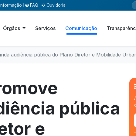
Informação
FAQ
Ouvidoria
|
|
Órgãos
Serviços
Comunicação
Transparênc
nda audiência pública do Plano Diretor e Mobilidade Urba
promove
iência pública
etor e