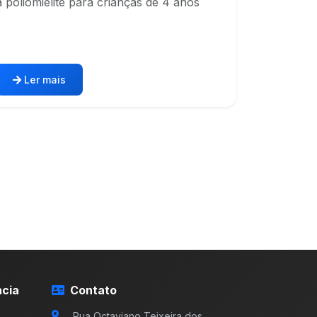
a poliomielite para crianças de 4 anos
Ler mais
cia
Contato
Rua Octaviano Teixeira dos