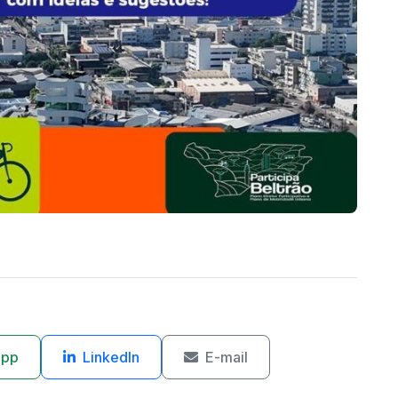
App
LinkedIn
E-mail