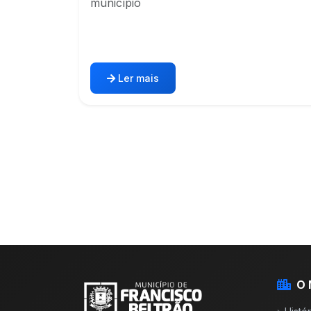
município
Ler mais
O 