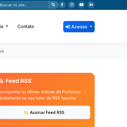
ia
Contato
Acesso
na
Feed RSS
Acompanhe as últimas notícias da Prefeitura
diretamente no seu leitor de RSS favorito.
Assinar Feed RSS