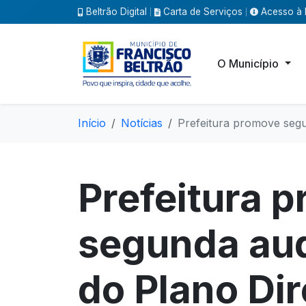
Beltrão Digital
Carta de Serviços
Acesso à 
|
|
O Município
Início
Notícias
Prefeitura promove segu
Prefeitura 
segunda aud
do Plano Dir