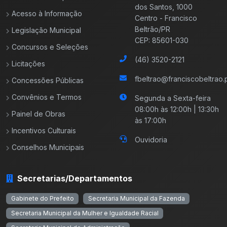
dos Santos, 1000
Acesso à Informação
Centro - Francisco
Beltrão/PR
Legislação Municipal
CEP: 85601-030
Concursos e Seleções
(46) 3520-2121
Licitações
fbeltrao@franciscobeltrao.p
Concessões Públicas
Convênios e Termos
Segunda a Sexta-feira
08:00h às 12:00h | 13:30h
Painel de Obras
às 17:00h
Incentivos Culturais
Ouvidoria
Conselhos Municipais
Secretarias/Departamentos
Gabinete do Prefeito
Secretaria Municipal da Fazenda
Secretaria Municipal da Mulher e Igualdade Racial