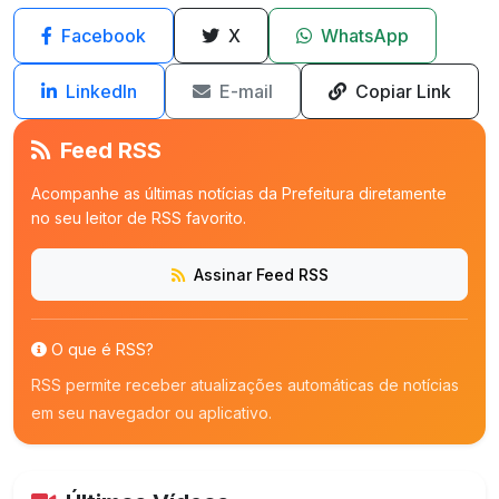
Facebook
X
WhatsApp
LinkedIn
E-mail
Copiar Link
Feed RSS
Acompanhe as últimas notícias da Prefeitura diretamente
no seu leitor de RSS favorito.
Assinar Feed RSS
O que é RSS?
RSS permite receber atualizações automáticas de notícias
em seu navegador ou aplicativo.