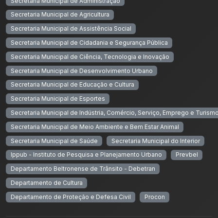
Secretaria Municipal de Administração
Secretaria Municipal de Agricultura
Secretaria Municipal de Assistência Social
Secretaria Municipal de Cidadania e Segurança Pública
Secretaria Municipal de Ciência, Tecnologia e Inovação
Secretaria Municipal de Desenvolvimento Urbano
Secretaria Municipal de Educação e Cultura
Secretaria Municipal de Esportes
Secretaria Municipal de Indústria, Comércio, Serviço, Emprego e Turism
Secretaria Municipal de Meio Ambiente e Bem Estar Animal
Secretaria Municipal de Saúde
Secretaria Municipal do Interior
Ippub - Instituto de Pesquisa e Planejamento Urbano
Prevbel
Departamento Beltronense de Trânsito - Debetran
Departamento de Cultura
Departamento de Proteção e Defesa Civil
Procon