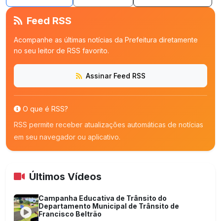
Feed RSS
Acompanhe as últimas notícias da Prefeitura diretamente
no seu leitor de RSS favorito.
Assinar Feed RSS
O que é RSS?
RSS permite receber atualizações automáticas de notícias
em seu navegador ou aplicativo.
Últimos Vídeos
Campanha Educativa de Trânsito do
Departamento Municipal de Trânsito de
Francisco Beltrão