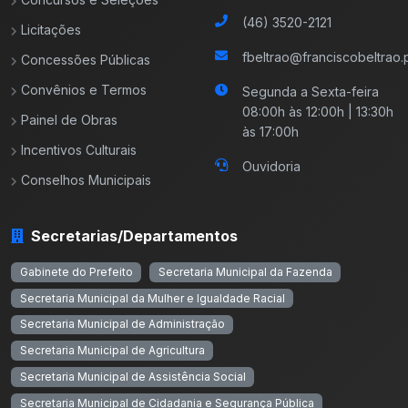
(46) 3520-2121
Licitações
fbeltrao@franciscobeltrao.p
Concessões Públicas
Convênios e Termos
Segunda a Sexta-feira
08:00h às 12:00h | 13:30h
Painel de Obras
às 17:00h
Incentivos Culturais
Ouvidoria
Conselhos Municipais
Secretarias/Departamentos
Gabinete do Prefeito
Secretaria Municipal da Fazenda
Secretaria Municipal da Mulher e Igualdade Racial
Secretaria Municipal de Administração
Secretaria Municipal de Agricultura
Secretaria Municipal de Assistência Social
Secretaria Municipal de Cidadania e Segurança Pública