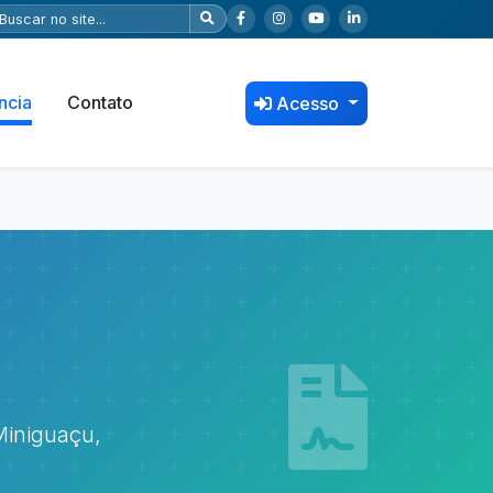
ncia
Contato
Acesso
Miniguaçu,