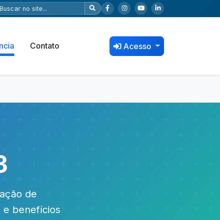
ncia
Contato
Acesso
3
zação de
 e benefícios