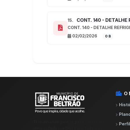
CONT. 140 - DETALHE
15.
CONT. 140 - DETALHE REFRI
02/02/2026
0 B
O 
Histó
Plano
Trabalhando juntos para construir
Perfi
uma cidade melhor para todos os