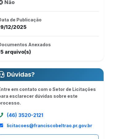
Não
Data de Publicação
19/12/2025
Documentos Anexados
15 arquivo(s)
Dúvidas?
Entre em contato com o Setor de Licitações
para esclarecer dúvidas sobre este
processo.
(46) 3520-2121
licitacoes@franciscobeltrao.pr.gov.br