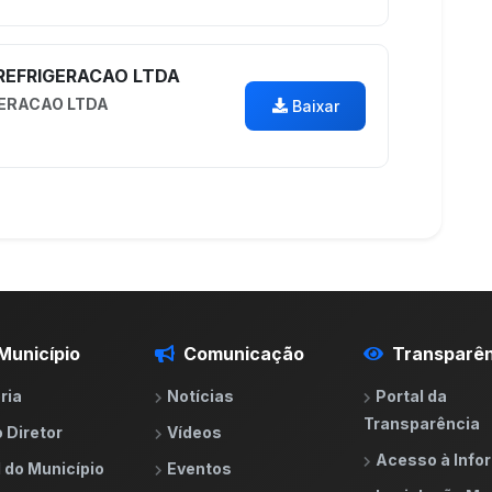
 REFRIGERACAO LTDA
GERACAO LTDA
Baixar
Município
Comunicação
Transparên
ria
Notícias
Portal da
Transparência
 Diretor
Vídeos
Acesso à Inf
l do Município
Eventos