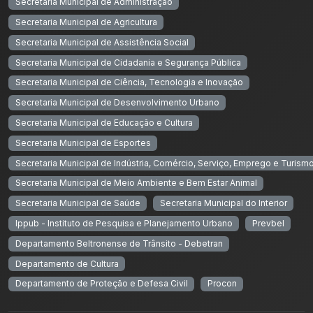
Secretaria Municipal de Administração
Secretaria Municipal de Agricultura
Secretaria Municipal de Assistência Social
Secretaria Municipal de Cidadania e Segurança Pública
Secretaria Municipal de Ciência, Tecnologia e Inovação
Secretaria Municipal de Desenvolvimento Urbano
Secretaria Municipal de Educação e Cultura
Secretaria Municipal de Esportes
Secretaria Municipal de Indústria, Comércio, Serviço, Emprego e Turism
Secretaria Municipal de Meio Ambiente e Bem Estar Animal
Secretaria Municipal de Saúde
Secretaria Municipal do Interior
Ippub - Instituto de Pesquisa e Planejamento Urbano
Prevbel
Departamento Beltronense de Trânsito - Debetran
Departamento de Cultura
Departamento de Proteção e Defesa Civil
Procon