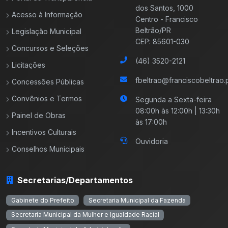
dos Santos, 1000
Acesso à Informação
Centro - Francisco
Beltrão/PR
Legislação Municipal
CEP: 85601-030
Concursos e Seleções
(46) 3520-2121
Licitações
fbeltrao@franciscobeltrao.p
Concessões Públicas
Convênios e Termos
Segunda a Sexta-feira
08:00h às 12:00h | 13:30h
Painel de Obras
às 17:00h
Incentivos Culturais
Ouvidoria
Conselhos Municipais
Secretarias/Departamentos
Gabinete do Prefeito
Secretaria Municipal da Fazenda
Secretaria Municipal da Mulher e Igualdade Racial