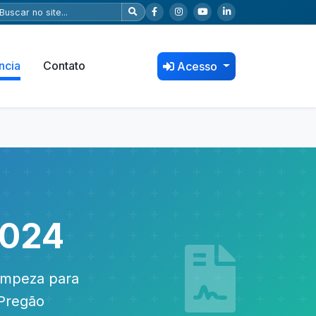
ncia
Contato
Acesso
2024
limpeza para
 Pregão