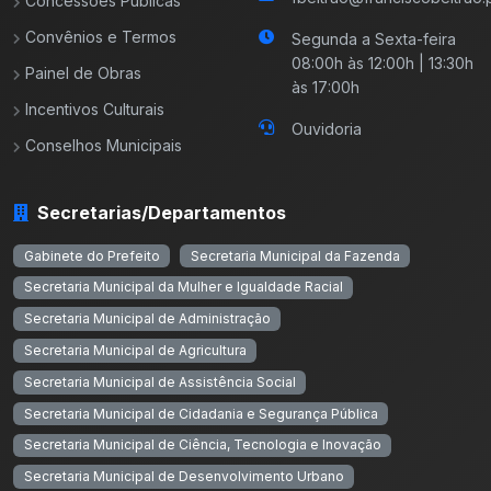
Concessões Públicas
Convênios e Termos
Segunda a Sexta-feira
08:00h às 12:00h | 13:30h
Painel de Obras
às 17:00h
Incentivos Culturais
Ouvidoria
Conselhos Municipais
Secretarias/Departamentos
Gabinete do Prefeito
Secretaria Municipal da Fazenda
Secretaria Municipal da Mulher e Igualdade Racial
Secretaria Municipal de Administração
Secretaria Municipal de Agricultura
Secretaria Municipal de Assistência Social
Secretaria Municipal de Cidadania e Segurança Pública
Secretaria Municipal de Ciência, Tecnologia e Inovação
Secretaria Municipal de Desenvolvimento Urbano