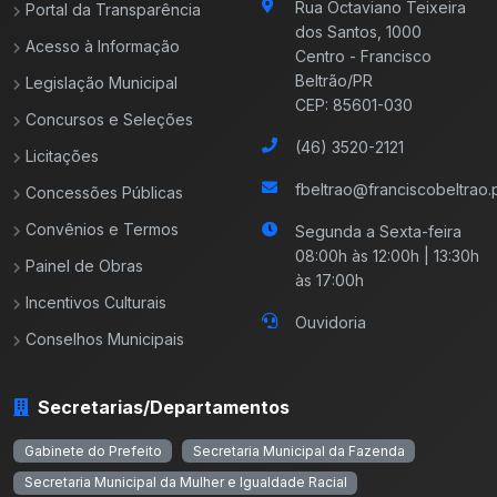
Rua Octaviano Teixeira
Portal da Transparência
dos Santos, 1000
Acesso à Informação
Centro - Francisco
Beltrão/PR
Legislação Municipal
CEP: 85601-030
Concursos e Seleções
(46) 3520-2121
Licitações
fbeltrao@franciscobeltrao.p
Concessões Públicas
Convênios e Termos
Segunda a Sexta-feira
08:00h às 12:00h | 13:30h
Painel de Obras
às 17:00h
Incentivos Culturais
Ouvidoria
Conselhos Municipais
Secretarias/Departamentos
Gabinete do Prefeito
Secretaria Municipal da Fazenda
Secretaria Municipal da Mulher e Igualdade Racial