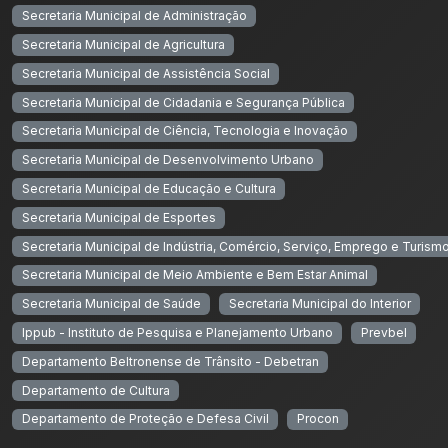
Secretaria Municipal de Administração
Secretaria Municipal de Agricultura
Secretaria Municipal de Assistência Social
Secretaria Municipal de Cidadania e Segurança Pública
Secretaria Municipal de Ciência, Tecnologia e Inovação
Secretaria Municipal de Desenvolvimento Urbano
Secretaria Municipal de Educação e Cultura
Secretaria Municipal de Esportes
Secretaria Municipal de Indústria, Comércio, Serviço, Emprego e Turism
Secretaria Municipal de Meio Ambiente e Bem Estar Animal
Secretaria Municipal de Saúde
Secretaria Municipal do Interior
Ippub - Instituto de Pesquisa e Planejamento Urbano
Prevbel
Departamento Beltronense de Trânsito - Debetran
Departamento de Cultura
Departamento de Proteção e Defesa Civil
Procon