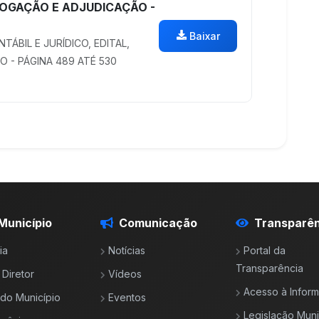
LOGAÇÃO E ADJUDICAÇÃO -
Baixar
TÁBIL E JURÍDICO, EDITAL,
- PÁGINA 489 ATÉ 530
Município
Comunicação
Transparên
ia
Notícias
Portal da
Transparência
 Diretor
Vídeos
Acesso à Infor
l do Município
Eventos
Legislação Muni