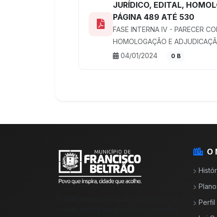
JURÍDICO, EDITAL, HOMO
PÁGINA 489 ATÉ 530
FASE INTERNA IV - PARECER CON
HOMOLOGAÇÃO E ADJUDICAÇÃO 
04/01/2024
0 B
O 
Histór
Plano
Trabalhando juntos para construir uma
Perfi
cidade melhor para todos os cidadãos.