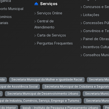
rgânica
Serviços
Concursos e Se
orto Municipal
Serviços Online
Licitações
omínios
Central de
riais
Concessões Púb
Atendimento
Convênios e T
Carta de Serviços
Painel de Obras
Perguntas Frequentes
Incentivos Cultu
Conselhos Muni
enda
Secretaria Municipal da Mulher e Igualdade Racial
Secretaria Mu
cipal de Assistência Social
Secretaria Municipal de Cidadania e Seguran
o
Secretaria Municipal de Desenvolvimento Urbano
Secretaria Munic
ipal de Indústria, Comércio, Serviço, Emprego e Turismo
Secretaria Muni
 do Interior
Ippub - Instituto de Pesquisa e Planejamento Urbano
Pr