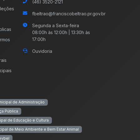
(46) 3520-2121
leções
fbeltrao@franciscobeltrao.pr.gov.br
Segunda a Sexta-feira
licas
08:00h às 12:00h | 13:30h às
17:00h
ermos
Ouvidoria
rais
cipais
nicipal de Administração
ça Pública
ipal de Educação e Cultura
cipal de Meio Ambiente e Bem Estar Animal
evbel