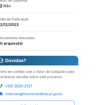
Aviso de Dispensa
Não
Data de Publicação
12/12/2023
Documentos Anexados
10 arquivo(s)
Dúvidas?
Entre em contato com o Setor de Licitações para
esclarecer dúvidas sobre este processo.
(46) 3520-2121
licitacoes@franciscobeltrao.pr.gov.br