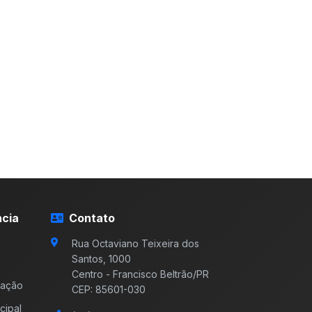
cia
Contato
Rua Octaviano Teixeira dos
Santos, 1000
Centro - Francisco Beltrão/PR
mação
CEP: 85601-030
cipal