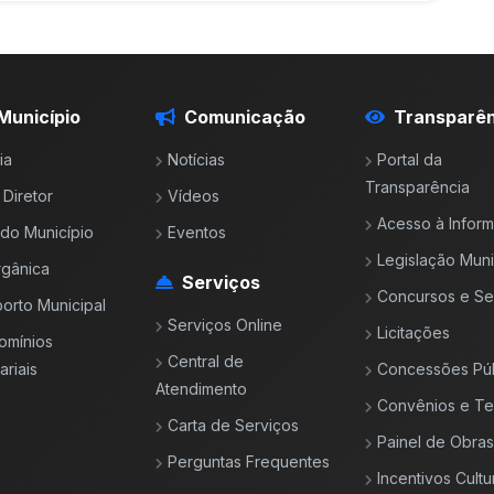
Município
Comunicação
Transparên
ia
Notícias
Portal da
Transparência
 Diretor
Vídeos
Acesso à Infor
l do Município
Eventos
Legislação Muni
rgânica
Serviços
Concursos e Se
orto Municipal
Serviços Online
Licitações
omínios
Central de
riais
Concessões Púb
Atendimento
Convênios e T
Carta de Serviços
Painel de Obras
Perguntas Frequentes
Incentivos Cultu