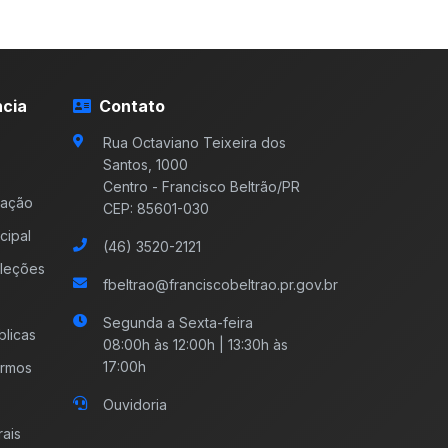
cia
Contato
Rua Octaviano Teixeira dos
Santos, 1000
Centro - Francisco Beltrão/PR
mação
CEP: 85601-030
cipal
(46) 3520-2121
leções
fbeltrao@franciscobeltrao.pr.gov.br
Segunda a Sexta-feira
licas
08:00h às 12:00h | 13:30h às
17:00h
ermos
Ouvidoria
rais