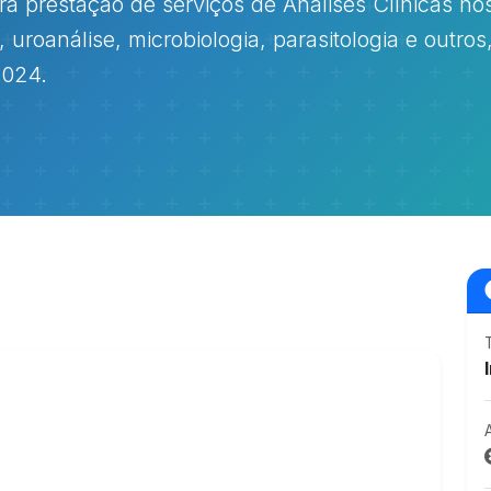
ra prestação de serviços de Análises Clínicas no
 uroanálise, microbiologia, parasitologia e outros
2024.