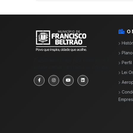
O 
Histór
Plano
Trabalhando juntos para construir uma
Perfi
cidade melhor para todos os cidadãos.
Lei O
Aerop
Cond
Empresa