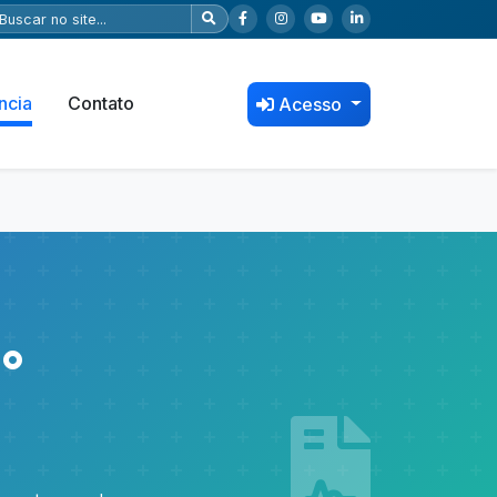
ncia
Contato
Acesso
°