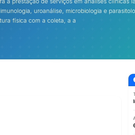
a a prestação de serviços em análises clínicas la
imunologia, uroanálise, microbiologia e parasitolo
ura física com a coleta, a a