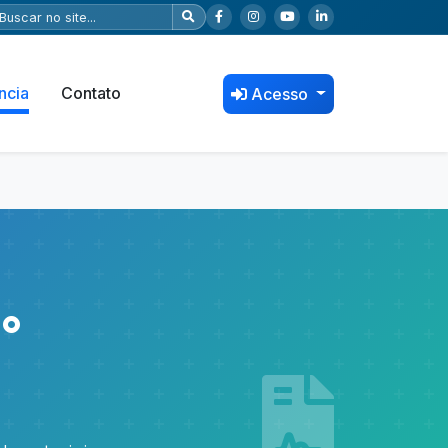
ncia
Contato
Acesso
°