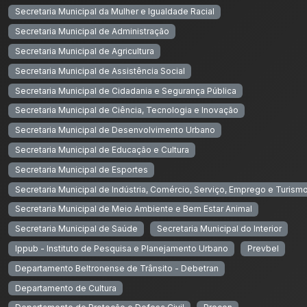
Secretaria Municipal da Mulher e Igualdade Racial
Secretaria Municipal de Administração
Secretaria Municipal de Agricultura
Secretaria Municipal de Assistência Social
Secretaria Municipal de Cidadania e Segurança Pública
Secretaria Municipal de Ciência, Tecnologia e Inovação
Secretaria Municipal de Desenvolvimento Urbano
Secretaria Municipal de Educação e Cultura
Secretaria Municipal de Esportes
Secretaria Municipal de Indústria, Comércio, Serviço, Emprego e Turism
Secretaria Municipal de Meio Ambiente e Bem Estar Animal
Secretaria Municipal de Saúde
Secretaria Municipal do Interior
Ippub - Instituto de Pesquisa e Planejamento Urbano
Prevbel
Departamento Beltronense de Trânsito - Debetran
Departamento de Cultura