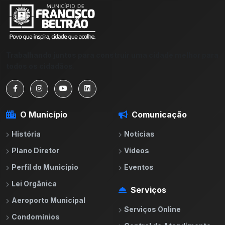
Trabalhando juntos para construir uma cidade melhor para
todos os cidadãos.
O Município
Comunicação
História
Notícias
Plano Diretor
Vídeos
Perfil do Município
Eventos
Lei Orgânica
Serviços
Aeroporto Municipal
Serviços Online
Condomínios