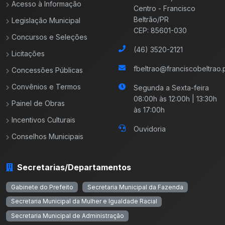
Acesso à Informação
Centro - Francisco
Beltrão/PR
Legislação Municipal
CEP: 85601-030
Concursos e Seleções
(46) 3520-2121
Licitações
fbeltrao@franciscobeltrao.p
Concessões Públicas
Convênios e Termos
Segunda a Sexta-feira
08:00h às 12:00h | 13:30h
Painel de Obras
às 17:00h
Incentivos Culturais
Ouvidoria
Conselhos Municipais
Secretarias/Departamentos
Gabinete do Prefeito
Secretaria Municipal da Fazenda
Secretaria Municipal da Mulher e Igualdade Racial
Secretaria Municipal de Administração