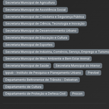
Secretaria Municipal de Agricultura
Secretaria Municipal de Assistência Social
Secretaria Municipal de Cidadania e Segurança Pública
Secretaria Municipal de Ciência, Tecnologia e Inovação
Secretaria Municipal de Desenvolvimento Urbano
Secretaria Municipal de Educação e Cultura
Secretaria Municipal de Esportes
Secretaria Municipal de Indústria, Comércio, Serviço, Emprego e Turism
Secretaria Municipal de Meio Ambiente e Bem Estar Animal
Secretaria Municipal de Saúde
Secretaria Municipal do Interior
Ippub - Instituto de Pesquisa e Planejamento Urbano
Prevbel
Departamento Beltronense de Trânsito - Debetran
Departamento de Cultura
Departamento de Proteção e Defesa Civil
Procon